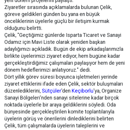
yeni dönem projelerini paylaştı.
Ziyaretler sırasında açıklamalarda bulunan Çelik,
göreve geldikleri günden bu yana en büyük
önceliklerinin üyelerle güçlü bir iletişim kurmak
olduğunu belirtti.
Çelik, "Geçtiğimiz günlerde Isparta Ticaret ve Sanayi
Odamız için Mavi Liste olarak yeniden başkan
adaylığımızı açıkladık. Bugün de ekip arkadaşlarımızla
birlikte üyelerimizi ziyaret ediyor, hem bugüne kadar
gerçekleştirdiğimiz çalışmaları paylaşıyor hem de yeni
dönem hedeflerimizi anlatıyoruz." dedi.
Dört yıllık görev süresi boyunca işletmeleri yerinde
ziyaret ettiklerini ifade eden Çelik, sektör buluşmaları
düzenlediklerini,
Sütçüler
'den
Keçiborlu
'ya, Organize
Sanayi Bölgeleri'nden sanayi sitelerine kadar birçok
noktada üyelerle bir araya geldiklerini söyledi. Oda
bünyesinde gerçekleştirilen komite toplantılarıyla
üyelerin görüş ve önerilerini dinlediklerini belirten
Çelik, tüm çalışmalarda üyelerin taleplerini ve