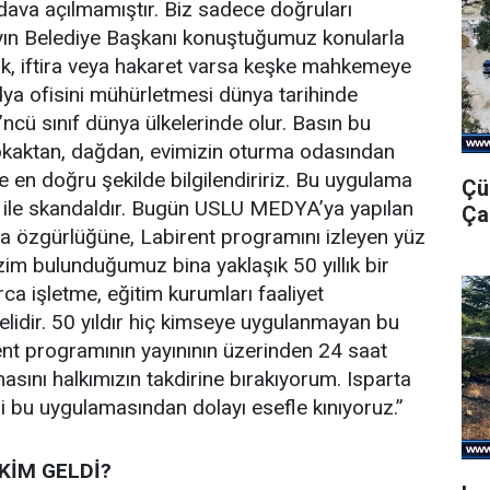
 dava açılmamıştır. Biz sadece doğruları
yın Belediye Başkanı konuştuğumuz konularla
zluk, iftira veya hakaret varsa keşke mahkemeye
dya ofisini mühürletmesi dünya tarihinde
’ncü sınıf dünya ülkelerinde olur. Basın bu
okaktan, dağdan, evimizin oturma odasından
e en doğru şekilde bilgilendiririz. Bu uygulama
Çü
ri ile skandaldır. Bugün USLU MEDYA’ya yapılan
Ça
a özgürlüğüne, Labirent programını izleyen yüz
zim bulunduğumuz bina yaklaşık 50 yıllık bir
ca işletme, eğitim kurumları faaliyet
elidir. 50 yıldır hiç kimseye uygulanmayan bu
nt programının yayınının üzerinden 24 saat
ı halkımızın takdirine bırakıyorum. Isparta
 bu uygulamasından dolayı esefle kınıyoruz.”
KİM GELDİ?