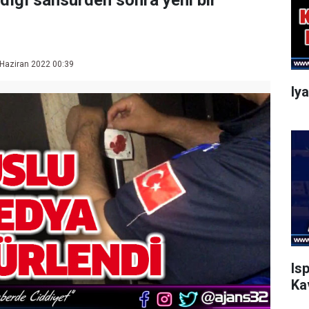
ığı sansürden sonra yeni bir
Haziran 2022 00:39
Iy
Is
Ka