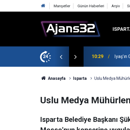
Manşetler
Günün Haberleri
Arşiv
S
ISPART
t
24
00:52
Isparta
Anasayfa
Isparta
Uslu Medya Mühürl
Uslu Medya Mühürlen
Isparta Belediye Başkanı Şü