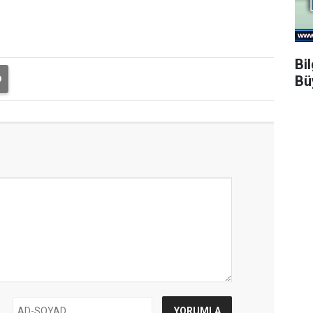
Bi
Bü