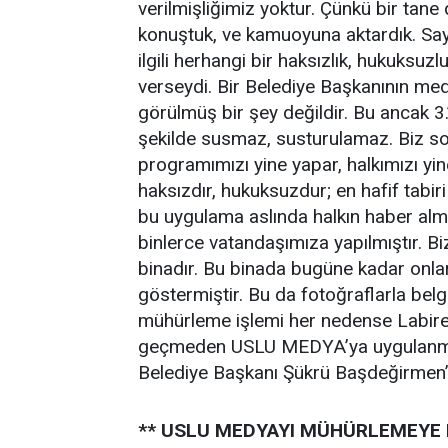
verilmişliğimiz yoktur. Çünkü bir tane
konuştuk, ve kamuoyuna aktardık. Sa
ilgili herhangi bir haksızlık, hukuksu
verseydi. Bir Belediye Başkanının me
görülmüş bir şey değildir. Bu ancak 3.
şekilde susmaz, susturulamaz. Biz s
programımızı yine yapar, halkımızı yin
haksızdır, hukuksuzdur; en hafif tabi
bu uygulama aslında halkın haber alm
binlerce vatandaşımıza yapılmıştır. Bi
binadır. Bu binada bugüne kadar onlar
göstermiştir. Bu da fotoğraflarla belg
mühürleme işlemi her nedense Labire
geçmeden USLU MEDYA’ya uygulanmasın
Belediye Başkanı Şükrü Başdeğirmen’i
** USLU MEDYAYI MÜHÜRLEMEYE 