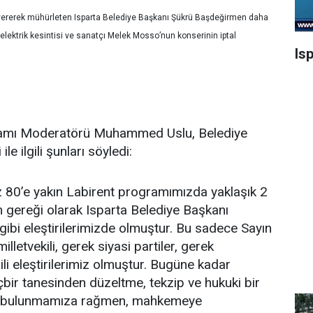
at vererek mühürleten Isparta Belediye Başkanı Şükrü Başdeğirmen daha
lektrik kesintisi ve sanatçı Melek Mosso’nun konserinin iptal
Is
ramı Moderatörü Muhammed Uslu, Belediye
e ilgili şunları söyledi:
 80’e yakın Labirent programımızda yaklaşık 2
in gereği olarak Isparta Belediye Başkanı
ibi eleştirilerimizde olmuştur. Bu sadece Sayın
milletvekili, gerek siyasi partiler, gerek
gili eleştirilerimiz olmuştur. Bugüne kadar
çbir tanesinden düzeltme, tekzip ve hukuki bir
rde bulunmamıza rağmen, mahkemeye