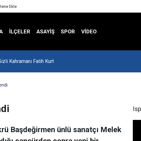
itene Ekle
A
İLÇELER
ASAYİŞ
SPOR
VIDEO
'da Asker Eğlencesinde Kavga Çıktı
endi
di
Is
krü Başdeğirmen ünlü sanatçı Melek