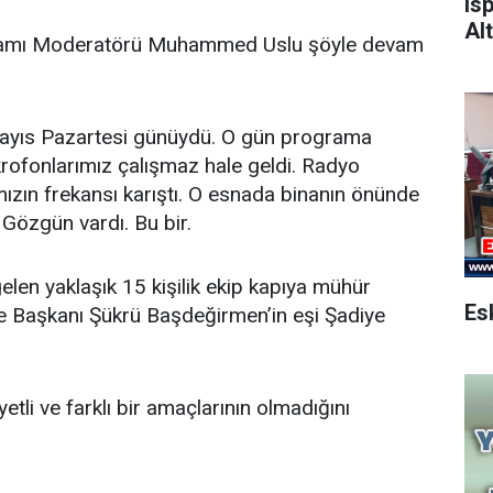
Is
Alt
gramı Moderatörü Muhammed Uslu şöyle devam
Mayıs Pazartesi günüydü. O gün programa
ofonlarımız çalışmaz hale geldi. Radyo
mızın frekansı karıştı. O esnada binanın önünde
Gözgün vardı. Bu bir.
elen yaklaşık 15 kişilik ekip kapıya mühür
e Başkanı Şükrü Başdeğirmen’in eşi Şadiye
etli ve farklı bir amaçlarının olmadığını