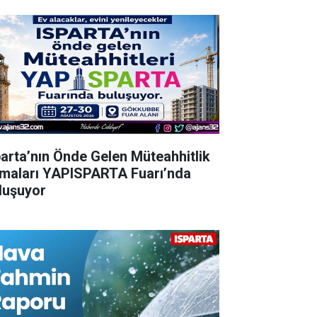
parta’nın Önde Gelen Müteahhitlik
rmaları YAPISPARTA Fuarı’nda
luşuyor