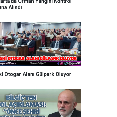
parta'da Orman Yangını Kontrol
ına Alındı
Eski Otogar Alanı Gülpark Oluyor