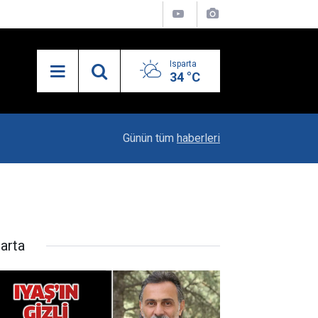
Isparta
34 °C
21:34
Uzaktan Hasta Değerlendirme Sistemi İle Yeni
Günün tüm
haberleri
parta