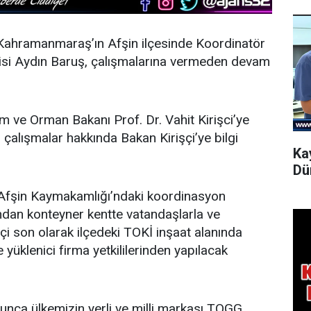
 Kahramanmaraş’ın Afşin ilçesinde Koordinatör
alisi Aydın Baruş, çalışmalarına vermeden devam
ım ve Orman Bakanı Prof. Dr. Vahit Kirişci’ye
n çalışmalar hakkında Bakan Kirişçi’ye bilgi
Ka
Dü
kte Afşin Kaymakamlığı’ndaki koordinasyon
ından konteyner kentte vatandaşlarla ve
şçi son olarak ilçedeki TOKİ inşaat alanında
yüklenici firma yetkililerinden yapılacak
unca ülkemizin yerli ve milli markası TOGG