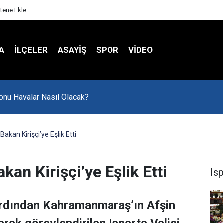
itene Ekle
A
İLÇELER
ASAYİŞ
SPOR
VIDEO
onu Havalar Nasıl Olacak?
Bakan Kirişçi’ye Eşlik Etti
kan Kirişçi’ye Eşlik Etti
Is
ardından Kahramanmaraş’ın Afşin