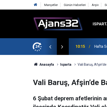
Manşetler
Günün Haberleri
Arşiv
S
ISPART
şmalarına Başladı
24
10:15
Hafta S
Anasayfa
Isparta
Vali Baruş, Afşin’de 
Vali Baruş, Afşin’de Ba
6 Şubat deprem afetlerinin 