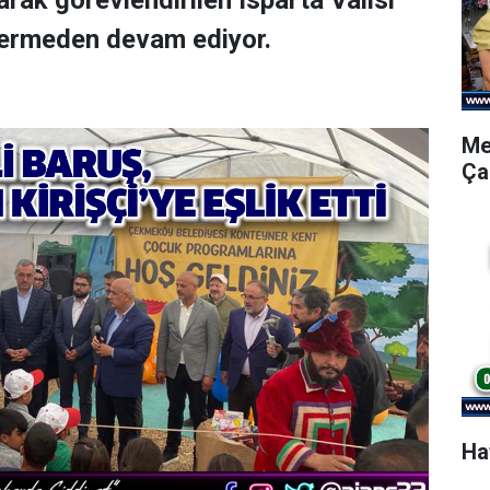
arak görevlendirilen Isparta Valisi
vermeden devam ediyor.
Me
Ça
Ha