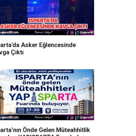
parta'da Asker Eğlencesinde
vga Çıktı
parta’nın Önde Gelen Müteahhitlik