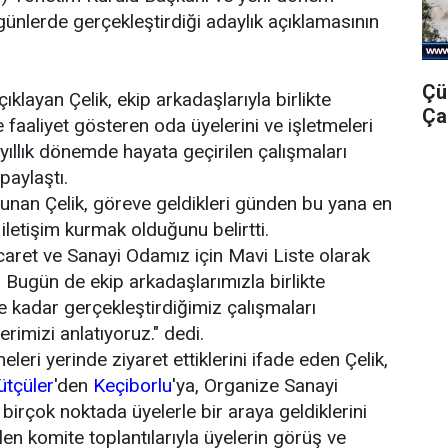
günlerde gerçekleştirdiği adaylık açıklamasının
.
Çü
ıklayan Çelik, ekip arkadaşlarıyla birlikte
Ça
aaliyet gösteren oda üyelerini ve işletmeleri
yıllık dönemde hayata geçirilen çalışmaları
paylaştı.
lunan Çelik, göreve geldikleri günden bu yana en
 iletişim kurmak olduğunu belirtti.
icaret ve Sanayi Odamız için Mavi Liste olarak
 Bugün de ekip arkadaşlarımızla birlikte
e kadar gerçekleştirdiğimiz çalışmaları
imizi anlatıyoruz." dedi.
eleri yerinde ziyaret ettiklerini ifade eden Çelik,
ütçüler
'den
Keçiborlu
'ya, Organize Sanayi
 birçok noktada üyelerle bir araya geldiklerini
en komite toplantılarıyla üyelerin görüş ve