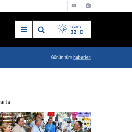
Isparta
32 °C
10:04
Kaya Ailesinin Mutluluğu: Yağız Ata Dünyaya Göz
Günün tüm
haberleri
parta