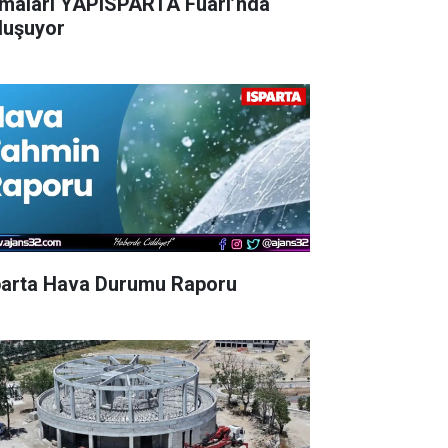
rmaları YAPISPARTA Fuarı’nda
luşuyor
parta Hava Durumu Raporu