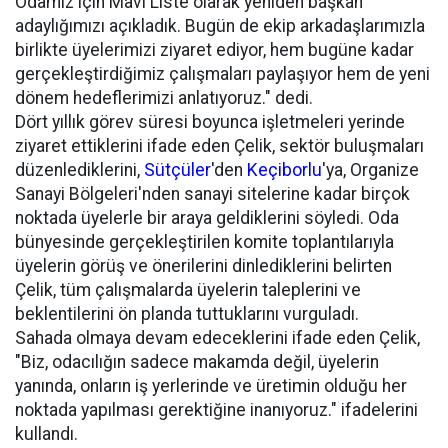
Odamız için Mavi Liste olarak yeniden başkan
adaylığımızı açıkladık. Bugün de ekip arkadaşlarımızla
birlikte üyelerimizi ziyaret ediyor, hem bugüne kadar
gerçekleştirdiğimiz çalışmaları paylaşıyor hem de yeni
dönem hedeflerimizi anlatıyoruz." dedi.
Dört yıllık görev süresi boyunca işletmeleri yerinde
ziyaret ettiklerini ifade eden Çelik, sektör buluşmaları
düzenlediklerini,
Sütçüler
'den
Keçiborlu
'ya, Organize
Sanayi Bölgeleri'nden sanayi sitelerine kadar birçok
noktada üyelerle bir araya geldiklerini söyledi. Oda
bünyesinde gerçekleştirilen komite toplantılarıyla
üyelerin görüş ve önerilerini dinlediklerini belirten
Çelik, tüm çalışmalarda üyelerin taleplerini ve
beklentilerini ön planda tuttuklarını vurguladı.
Sahada olmaya devam edeceklerini ifade eden Çelik,
"Biz, odacılığın sadece makamda değil, üyelerin
yanında, onların iş yerlerinde ve üretimin olduğu her
noktada yapılması gerektiğine inanıyoruz." ifadelerini
kullandı.