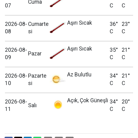
Cuma
07
C
C
Aşırı Sıcak
2026-08-
Cumarte
36°
23°
08
si
C
C
Aşırı Sıcak
2026-08-
35°
21°
Pazar
09
C
C
Az Bulutlu
2026-08-
Pazarte
34°
21°
10
si
C
C
Açık, Çok Güneşli
2026-08-
34°
20°
Salı
11
C
C