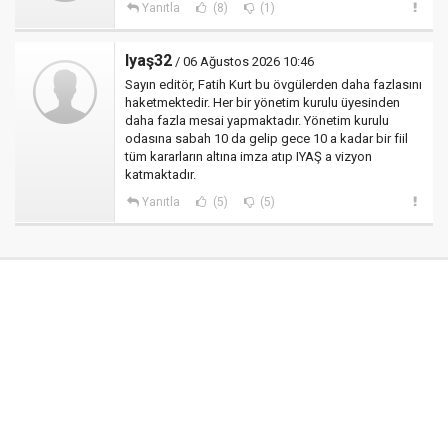
Yanıtla
(8)
(1)
Iyaş32
/ 06 Ağustos 2026 10:46
Sayın editör, Fatih Kurt bu övgülerden daha fazlasını
haketmektedir. Her bir yönetim kurulu üyesinden
daha fazla mesai yapmaktadır. Yönetim kurulu
odasına sabah 10 da gelip gece 10 a kadar bir fiil
tüm kararların altına imza atıp IYAŞ a vizyon
katmaktadır.
Yanıtla
(5)
(5)