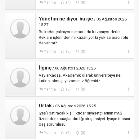
Yanıtla
(4)
(0)
Yönetim ne diyor bu işe
/ 06 Ağustos 2026
15:27
Bu kadar çalışıyor ise para da kazanıyor derler.
Reklam işlerinden mi kazanıyor ki yok sa aracı rolü
de var mı?
Yanıtla
(5)
(0)
İlginç
/ 06 Ağustos 2026 15:25
Vay arkadaş. Akademik olarak üniversiteye ne
katkısı olmuş, yazarsanız öğreniriz.
Yanıtla
(6)
(0)
Ortak
/ 06 Ağustos 2026 15:25
Iyaş’ı batıracak kişi. İktidar siyasetçilerinin IYAŞ
üzerinden maaşlandırdığı bir şahsiyet. Iyaşın iflasını
baş sorumlusu.
Yanıtla
(5)
(0)