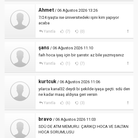
Ahmet
/ 06 Ağustos 2026 13:26
7/24 iyaşta ise üniversitedeki işini kim yapıyor
acaba
Yanıtla
(7)
(0)
şans
/ 06 Ağustos 2026 11:10
faih hoca iyaş için bir şanstır. az bile yazmışsınız
Yanıtla
(1)
(7)
kurtcuk
/ 06 Ağustos 2026 11:06
yılarca kanal32 deydi bi şekilde iyaşa geçti. sdü den
ne kadar maaş aldıysa geri versin
Yanıtla
(6)
(3)
bravo
/ 06 Ağustos 2026 11:03
SDÜ DE ATM MEMURU. ÇARIKÇI HOCA VE SALTAN
HOCA SORUMLUSU