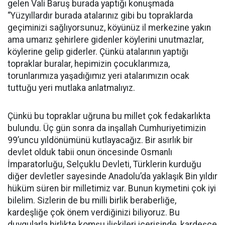
gelen Vali Baruş burada yaptığı konuşmada
“Yüzyıllardır burada atalarınız gibi bu topraklarda
geçiminizi sağlıyorsunuz, köyünüz il merkezine yakın
ama umarız şehirlere gidenler köylerini unutmazlar,
köylerine gelip giderler. Çünkü atalarının yaptığı
topraklar buralar, hepimizin çocuklarımıza,
torunlarımıza yaşadığımız yeri atalarımızın ocak
tuttuğu yeri mutlaka anlatmalıyız.
Çünkü bu topraklar uğruna bu millet çok fedakarlıkta
bulundu. Üç gün sonra da inşallah Cumhuriyetimizin
99’uncu yıldönümünü kutlayacağız. Bir asırlık bir
devlet olduk tabii onun öncesinde Osmanlı
İmparatorluğu, Selçuklu Devleti, Türklerin kurduğu
diğer devletler sayesinde Anadolu’da yaklaşık Bin yıldır
hüküm süren bir milletimiz var. Bunun kıymetini çok iyi
bilelim. Sizlerin de bu milli birlik beraberliğe,
kardeşliğe çok önem verdiğinizi biliyoruz. Bu
duygularla birlikte komşu ilişkileri içerisinde, kardeşçe