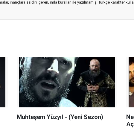
alar, inançlara saldırı içeren, imla kuralları ile yazılmamış, Türkçe karakter kul
Muhteşem Yüzyıl - (Yeni Sezon)
Ne
Aç