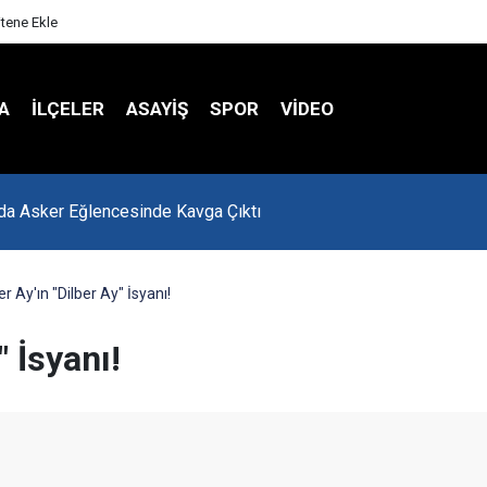
itene Ekle
A
İLÇELER
ASAYİŞ
SPOR
VIDEO
'da Asker Eğlencesinde Kavga Çıktı
er Ay'ın "Dilber Ay" İsyanı!
" İsyanı!