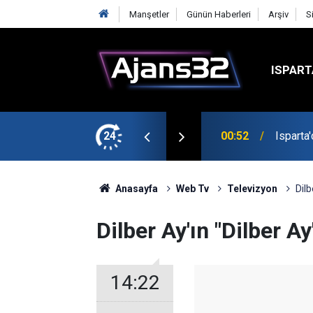
Manşetler
Günün Haberleri
Arşiv
S
ISPART
t
24
00:52
Isparta
Anasayfa
Web Tv
Televizyon
Dilb
Dilber Ay'ın "Dilber Ay
14:22