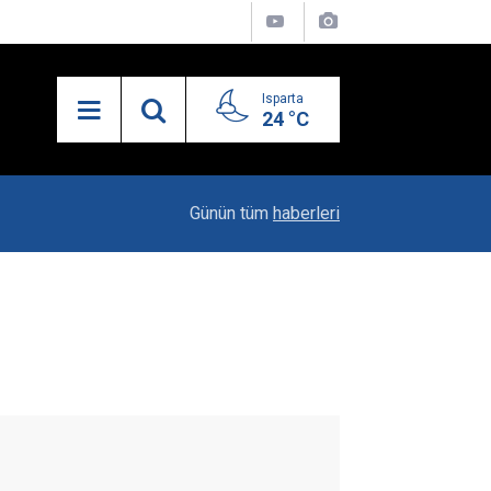
Isparta
24 °C
21:34
Uzaktan Hasta Değerlendirme Sistemi İle Yeni
Günün tüm
haberleri