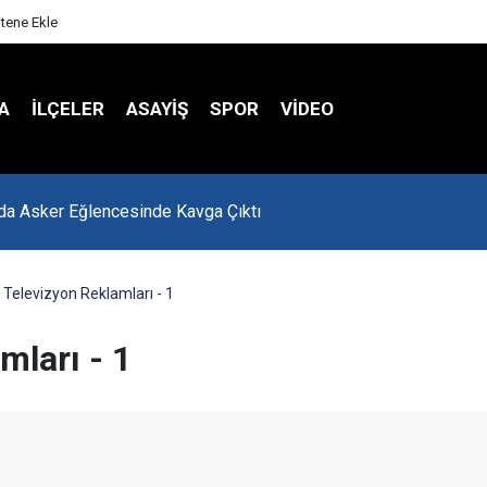
itene Ekle
A
İLÇELER
ASAYİŞ
SPOR
VIDEO
'da Asker Eğlencesinde Kavga Çıktı
 Televizyon Reklamları - 1
mları - 1