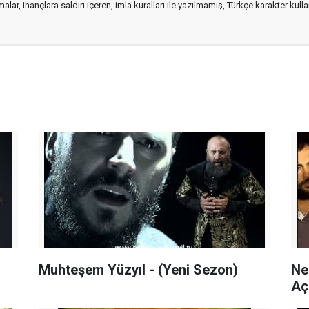
alar, inançlara saldırı içeren, imla kuralları ile yazılmamış, Türkçe karakter kul
Muhteşem Yüzyıl - (Yeni Sezon)
Ne
Aç