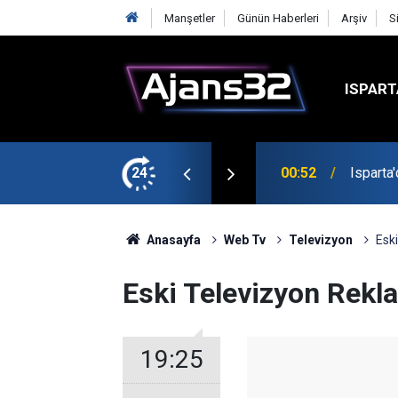
Manşetler
Günün Haberleri
Arşiv
S
ISPART
t
24
00:52
Isparta
Anasayfa
Web Tv
Televizyon
Eski
Eski Televizyon Rekla
19:25