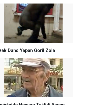
eak Dans Yapan Goril Zola
pörtajda Hayvan Taklidi Yapan