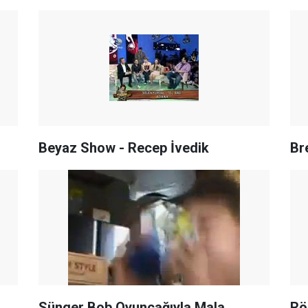
Beyaz Show - Recep İvedik
Br
Sünger Bob Oyuncağıyla Mala
Rö