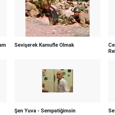
lam
Sevişerek Kamufle Olmak
Ce
Re
Şen Yuva - Sempatiğimsin