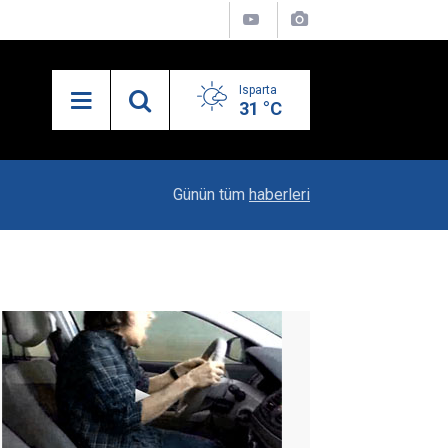
Isparta
31 °C
23:06
"Karacaören Özel Hükümleri Isparta Sanayisinin
Günün tüm
haberleri