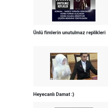
Ünlü fimlerin unutulmaz replikleri
Heyecanlı Damat :)