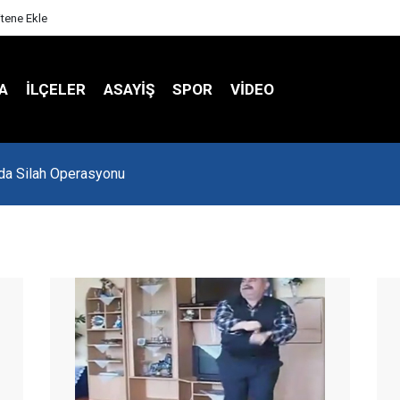
itene Ekle
A
İLÇELER
ASAYİŞ
SPOR
VIDEO
Spor Salonu Yeniden Yükseliyor