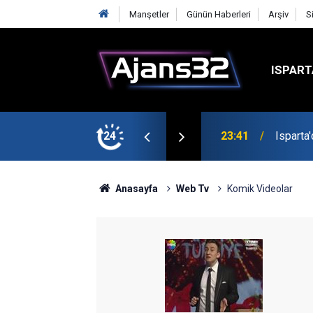
Manşetler
Günün Haberleri
Arşiv
S
ISPART
24
23:21
6 Mart 
Anasayfa
Web Tv
Komik Videolar