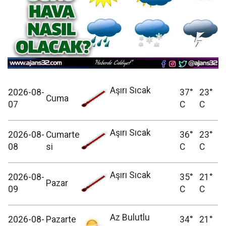
Aşırı Sıcak
2026-08-
37°
23°
Cuma
07
C
C
Aşırı Sıcak
2026-08-
Cumarte
36°
23°
08
si
C
C
Aşırı Sıcak
2026-08-
35°
21°
Pazar
09
C
C
Az Bulutlu
2026-08-
Pazarte
34°
21°