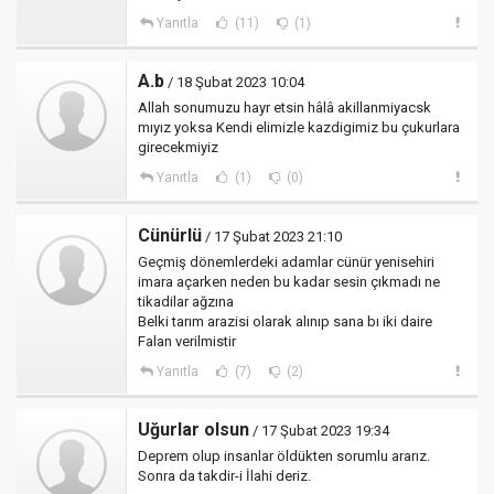
Yanıtla
(11)
(1)
A.b
/ 18 Şubat 2023 10:04
Allah sonumuzu hayr etsin hâlâ akillanmiyacsk
mıyız yoksa Kendi elimizle kazdigimiz bu çukurlara
girecekmiyiz
Yanıtla
(1)
(0)
Cünürlü
/ 17 Şubat 2023 21:10
Geçmiş dönemlerdeki adamlar cünür yenisehiri
imara açarken neden bu kadar sesin çıkmadı ne
tikadilar ağzına
Belki tarım arazisi olarak alınıp sana bı iki daire
Falan verilmistir
Yanıtla
(7)
(2)
Uğurlar olsun
/ 17 Şubat 2023 19:34
Deprem olup insanlar öldükten sorumlu ararız.
Sonra da takdir-i İlahi deriz.