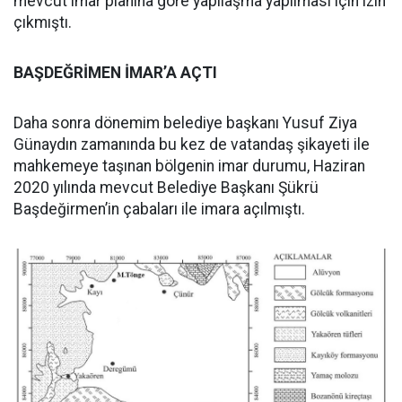
mevcut imar planına göre yapılaşma yapılması için izin
çıkmıştı.
BAŞDEĞRİMEN İMAR’A AÇTI
Daha sonra dönemim belediye başkanı Yusuf Ziya
Günaydın zamanında bu kez de vatandaş şikayeti ile
mahkemeye taşınan bölgenin imar durumu, Haziran
2020 yılında
mevcut Belediye Başkanı Şükrü
Başdeğirmen
’in çabaları ile imara açılmıştı.