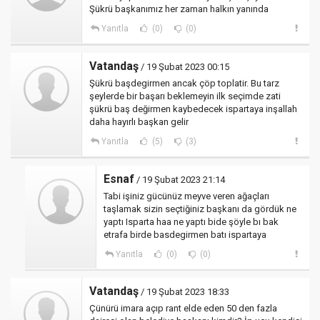
Şükrü başkanımız her zaman halkın yanında
Yanıtla
(0)
(0)
Vatandaş
/ 19 Şubat 2023 00:15
Şükrü başdegirmen ancak çöp toplatir. Bu tarz
şeylerde bir başarı beklemeyin ilk seçimde zati
şükrü baş değirmen kaybedecek ispartaya inşallah
daha hayırlı başkan gelir
Yanıtla
(5)
(3)
Esnaf
/ 19 Şubat 2023 21:14
Tabi işiniz gücünüz meyve veren ağaçları
taşlamak sizin seçtiğiniz başkanı da gördük ne
yaptı Isparta haa ne yaptı bide şöyle bı bak
etrafa birde basdegirmen batı ispartaya
Yanıtla
(0)
(0)
Vatandaş
/ 19 Şubat 2023 18:33
Çünürü imara açıp rant elde eden 50 den fazla