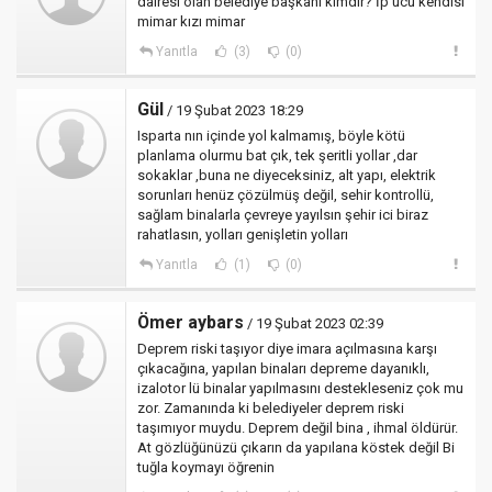
dairesi olan belediye başkanı kimdir? İp ucu kendisi
mimar kızı mimar
Yanıtla
(3)
(0)
Gül
/ 19 Şubat 2023 18:29
Isparta nın içinde yol kalmamış, böyle kötü
planlama olurmu bat çık, tek şeritli yollar ,dar
sokaklar ,buna ne diyeceksiniz, alt yapı, elektrik
sorunları henüz çözülmüş değil, sehir kontrollü,
sağlam binalarla çevreye yayılsın şehir ici biraz
rahatlasın, yolları genişletin yolları
Yanıtla
(1)
(0)
Ömer aybars
/ 19 Şubat 2023 02:39
Deprem riski taşıyor diye imara açılmasına karşı
çıkacağına, yapılan binaları depreme dayanıklı,
izalotor lü binalar yapılmasını destekleseniz çok mu
zor. Zamanında ki belediyeler deprem riski
taşımıyor muydu. Deprem değil bina , ihmal öldürür.
At gözlüğünüzü çıkarın da yapılana köstek değil Bi
tuğla koymayı öğrenin