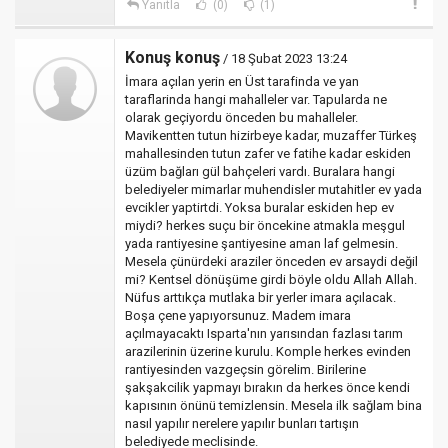
Yanıtla
(0)
(1)
Konuş konuş
/ 18 Şubat 2023 13:24
İmara açılan yerin en Üst tarafinda ve yan
taraflarinda hangi mahalleler var. Tapularda ne
olarak geçiyordu önceden bu mahalleler.
Mavikentten tutun hizirbeye kadar, muzaffer Türkeş
mahallesinden tutun zafer ve fatihe kadar eskiden
üzüm bağları gül bahçeleri vardı. Buralara hangi
belediyeler mimarlar muhendisler mutahitler ev yada
evcikler yaptirtdi. Yoksa buralar eskiden hep ev
miydi? herkes suçu bir öncekine atmakla meşgul
yada rantiyesine şantiyesine aman laf gelmesin.
Mesela çünürdeki araziler önceden ev arsaydi değil
mi? Kentsel dönüşüme girdi böyle oldu Allah Allah.
Nüfus arttıkça mutlaka bir yerler imara açılacak.
Boşa çene yapıyorsunuz. Madem imara
açılmayacaktı Isparta'nın yarısından fazlası tarım
arazilerinin üzerine kurulu. Komple herkes evinden
rantiyesinden vazgeçsin görelim. Birilerine
şakşakcilik yapmayı bırakın da herkes önce kendi
kapısının önünü temizlensin. Mesela ilk sağlam bina
nasıl yapılır nerelere yapılır bunları tartışın
belediyede meclisinde.