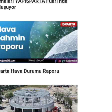
rmaları YAPISPARTA Fuarı’nda
luşuyor
parta Hava Durumu Raporu