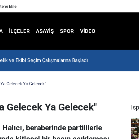
itene Ekle
A
İLÇELER
ASAYİŞ
SPOR
VIDEO
onu Havalar Nasıl Olacak?
t Ya Gelecek Ya Gelecek"
Ya Gelecek Ya Gelecek"
Is
Halıcı, beraberinde partililerle