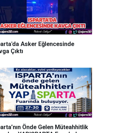
parta'da Asker Eğlencesinde
vga Çıktı
parta’nın Önde Gelen Müteahhitlik