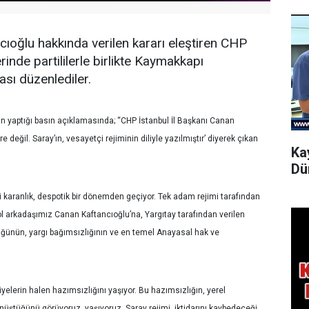
ıoğlu hakkında verilen kararı eleştiren CHP
rinde partililerle birlikte Kaymakkapı
ası düzenlediler.
dün yaptığı basın açıklamasında; “CHP İstanbul İl Başkanı Canan
 değil. Saray’ın, vesayetçi rejiminin diliyle yazılmıştır’ diyerek çıkan
Ka
Dü
ği karanlık, despotik bir dönemden geçiyor. Tek adam rejimi tarafından
ol arkadaşımız Canan Kaftancıoğlu’na, Yargıtay tarafından verilen
ğünün, yargı bağımsızlığının ve en temel Anayasal hak ve
iyelerin halen hazımsızlığını yaşıyor. Bu hazımsızlığın, yerel
üştüğünü görüyoruz, yaşıyoruz. Saray rejimi, iktidarını kaybedeceği