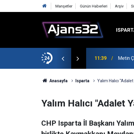
Manşetler
Günün Haberleri
Arşiv
S
ISPART
şmalarına Başladı
24
10:15
Hafta S
Anasayfa
Isparta
Yalım Halıcı "Adale
Yalım Halıcı "Adalet 
CHP Isparta İl Başkanı Yalım 