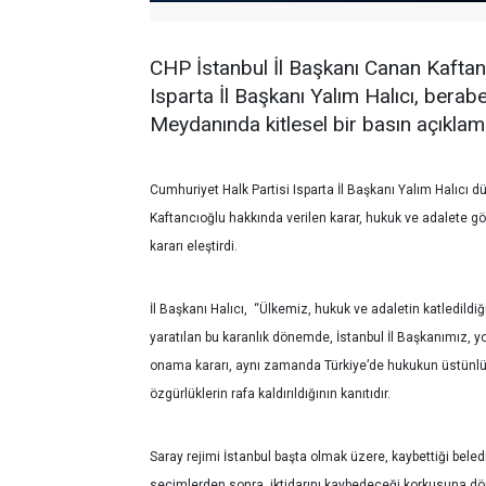
CHP İstanbul İl Başkanı Canan Kaftanc
Isparta İl Başkanı Yalım Halıcı, berabe
Meydanında kitlesel bir basın açıklam
Cumhuriyet Halk Partisi Isparta İl Başkanı Yalım Halıcı 
Kaftancıoğlu hakkında verilen karar, hukuk ve adalete göre
kararı eleştirdi.
İl Başkanı Halıcı, “Ülkemiz, hukuk ve adaletin katledildi
yaratılan bu karanlık dönemde, İstanbul İl Başkanımız, y
onama kararı, aynı zamanda Türkiye’de hukukun üstünlü
özgürlüklerin rafa kaldırıldığının kanıtıdır.
Saray rejimi İstanbul başta olmak üzere, kaybettiği beled
seçimlerden sonra, iktidarını kaybedeceği korkusuna dön