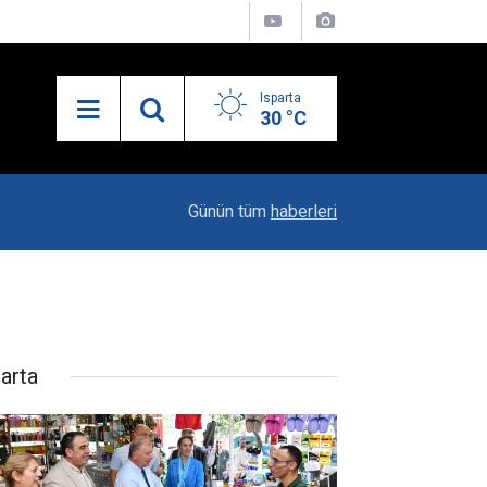
Isparta
30 °C
10:04
Kaya Ailesinin Mutluluğu: Yağız Ata Dünyaya Göz
Günün tüm
haberleri
parta