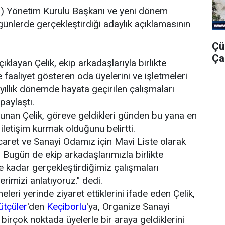
O
) Yönetim Kurulu Başkanı ve yeni dönem
günlerde gerçekleştirdiği adaylık açıklamasının
.
Çü
Ça
ıklayan Çelik, ekip arkadaşlarıyla birlikte
aaliyet gösteren oda üyelerini ve işletmeleri
yıllık dönemde hayata geçirilen çalışmaları
paylaştı.
lunan Çelik, göreve geldikleri günden bu yana en
 iletişim kurmak olduğunu belirtti.
icaret ve Sanayi Odamız için Mavi Liste olarak
 Bugün de ekip arkadaşlarımızla birlikte
e kadar gerçekleştirdiğimiz çalışmaları
imizi anlatıyoruz." dedi.
eleri yerinde ziyaret ettiklerini ifade eden Çelik,
ütçüler
'den
Keçiborlu
'ya, Organize Sanayi
 birçok noktada üyelerle bir araya geldiklerini