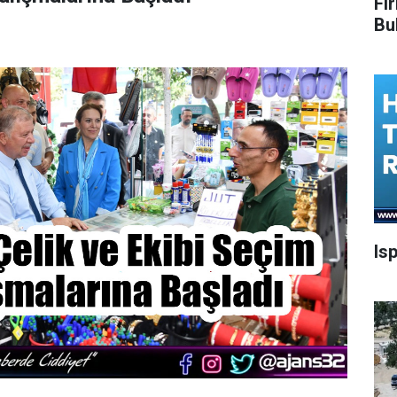
Fi
Bu
Is