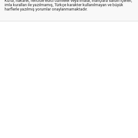
Küfür, hakaret, rencide edici cümleler veya imalar, inançlara saldırı içeren,
imla kuralları ile yazılmamış, Türkçe karakter kullanılmayan ve büyük
harflerle yazılmış yorumlar onaylanmamaktadır.