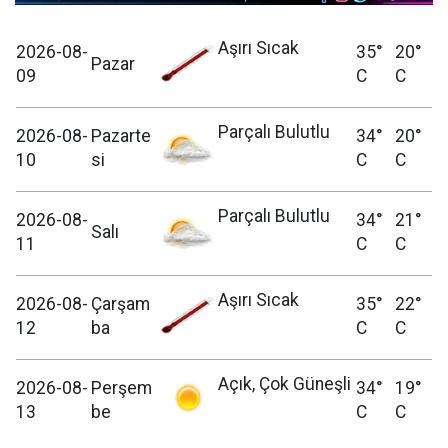
Aşırı Sıcak
2026-08-
35°
20°
Pazar
09
C
C
Parçalı Bulutlu
2026-08-
Pazarte
34°
20°
10
si
C
C
Parçalı Bulutlu
2026-08-
34°
21°
Salı
11
C
C
Aşırı Sıcak
2026-08-
Çarşam
35°
22°
12
ba
C
C
Açık, Çok Güneşli
2026-08-
Perşem
34°
19°
13
be
C
C