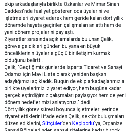
ekip arkadaşlarıyla birlikte Özkanlar ve Mimar Sinan
Caddesi'nde faaliyet gösteren oda üyelerini ve
işletmeleri ziyaret ederek hem geride kalan dört yıllık
dönemde hayata geçirilen çalışmaları anlattı hem de
yeni dönem projelerini paylaştı.
Ziyaretler sırasında açıklamalarda bulunan Çelik,
göreve geldikleri günden bu yana en büyük
önceliklerinin üyelerle güçlü bir iletişim kurmak
olduğunu belirtti.
Çelik, "Geçtiğimiz günlerde Isparta Ticaret ve Sanayi
Odamız için Mavi Liste olarak yeniden başkan
adaylığımızı açıkladık. Bugün de ekip arkadaşlarımızla
birlikte üyelerimizi ziyaret ediyor, hem bugüne kadar
gerçekleştirdiğimiz çalışmaları paylaşıyor hem de yeni
dönem hedeflerimizi anlatıyoruz." dedi.
Dört yıllık görev süresi boyunca işletmeleri yerinde
ziyaret ettiklerini ifade eden Çelik, sektör buluşmaları
düzenlediklerini,
Sütçüler
'den
Keçiborlu
'ya, Organize
Sanayi Bölgeleri'nden sanayi sitelerine kadar birçok