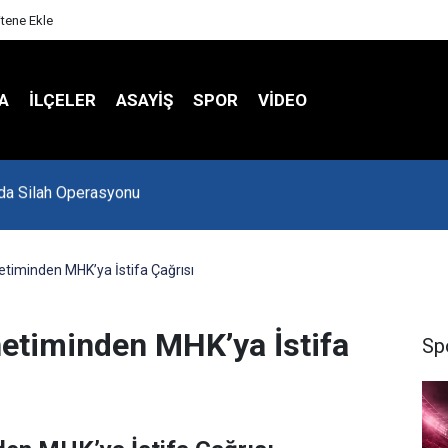
itene Ekle
A
İLÇELER
ASAYİŞ
SPOR
VIDEO
Spor Salonu Yeniden Yükseliyor
timinden MHK’ya İstifa Çağrısı
etiminden MHK’ya İstifa
Sp