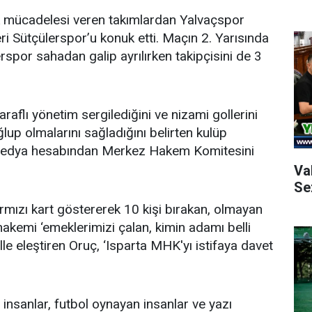
k mücadelesi veren takımlardan Yalvaçspor
i Sütçülerspor’u konuk etti. Maçın 2. Yarısında
rspor sahadan galip ayrılırken takipçisini de 3
aflı yönetim sergilediğini ve nizami gollerini
lup olmalarını sağladığını belirten kulüp
 medya hesabından Merkez Hakem Komitesini
Va
Se
rmızı kart göstererek 10 kişi bırakan, olmayan
 hakemi ‘emeklerimizi çalan, kimin adamı belli
lle eleştiren Oruç, ‘Isparta MHK'yı istifaya davet