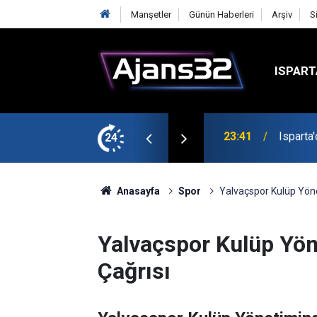
Manşetler
Günün Haberleri
Arşiv
S
ISPART
24
23:21
6 Mart 
Anasayfa
Spor
Yalvaçspor Kulüp Yöne
Yalvaçspor Kulüp Yön
Çağrısı