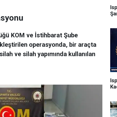
Is
Şa
rasyonu
lüğü KOM ve İstihbarat Şube
leştirilen operasyonda, bir araçta
ilah ve silah yapımında kullanılan
Is
Ka