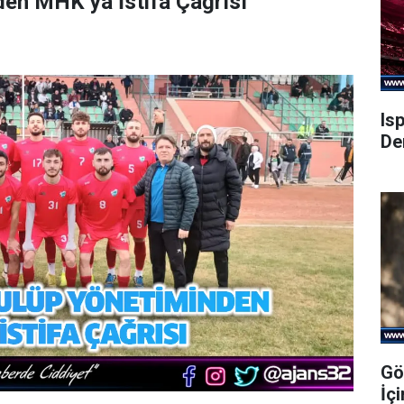
en MHK’ya İstifa Çağrısı
Is
De
Gö
İç