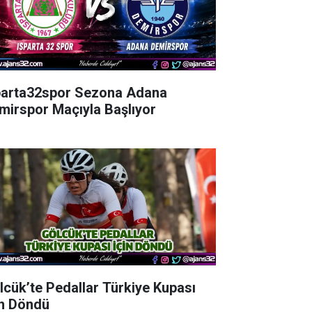
parta32spor Sezona Adana
mirspor Maçıyla Başlıyor
lcük’te Pedallar Türkiye Kupası
in Döndü