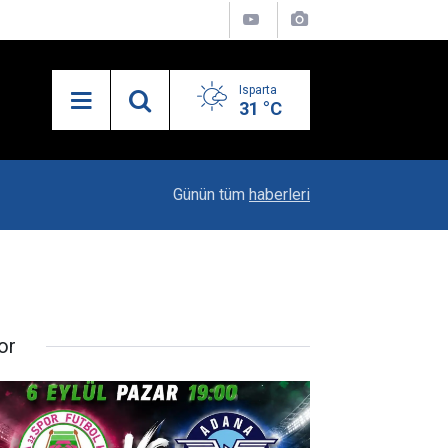
Isparta
31 °C
23:06
"Karacaören Özel Hükümleri Isparta Sanayisinin
Günün tüm
haberleri
or