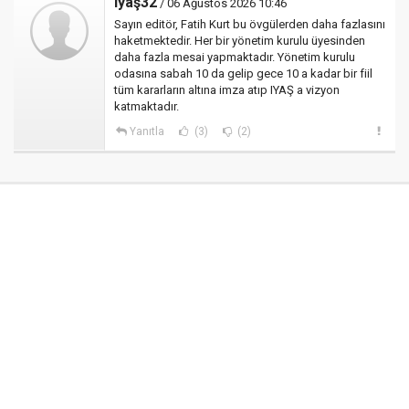
Iyaş32
/ 06 Ağustos 2026 10:46
Sayın editör, Fatih Kurt bu övgülerden daha fazlasını
haketmektedir. Her bir yönetim kurulu üyesinden
daha fazla mesai yapmaktadır. Yönetim kurulu
odasına sabah 10 da gelip gece 10 a kadar bir fiil
tüm kararların altına imza atıp IYAŞ a vizyon
katmaktadır.
Yanıtla
(3)
(2)