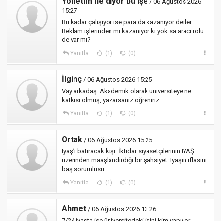
Yönetim ne diyor bu işe
/ 06 Ağustos 2026
15:27
Bu kadar çalışıyor ise para da kazanıyor derler.
Reklam işlerinden mi kazanıyor ki yok sa aracı rolü
de var mı?
Yanıtla
(1)
(0)
İlginç
/ 06 Ağustos 2026 15:25
Vay arkadaş. Akademik olarak üniversiteye ne
katkısı olmuş, yazarsanız öğreniriz.
Yanıtla
(1)
(0)
Ortak
/ 06 Ağustos 2026 15:25
Iyaş’ı batıracak kişi. İktidar siyasetçilerinin IYAŞ
üzerinden maaşlandırdığı bir şahsiyet. Iyaşın iflasını
baş sorumlusu.
Yanıtla
(1)
(0)
Ahmet
/ 06 Ağustos 2026 13:26
7/24 iyaşta ise üniversitedeki işini kim yapıyor