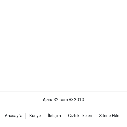
Ajans32.com © 2010
Anasayfa
Künye
İletişim
Gizlilik İlkeleri
Sitene Ekle