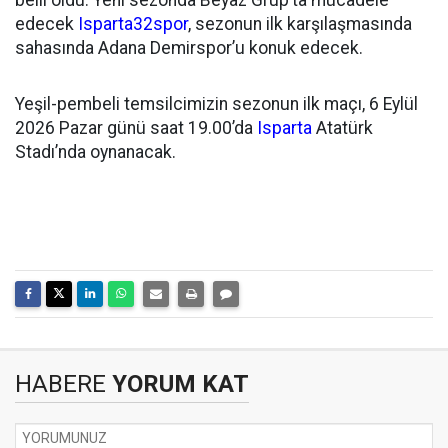
belli oldu. Yeni sezonda Beyaz Grup’ta mücadele
edecek
Isparta32spor
, sezonun ilk karşılaşmasında
sahasında Adana Demirspor’u konuk edecek.
Yeşil-pembeli temsilcimizin sezonun ilk maçı, 6 Eylül
2026 Pazar günü saat 19.00’da
Isparta
Atatürk
Stadı’nda oynanacak.
HABERE
YORUM KAT