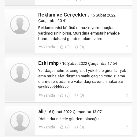
Reklam ve Gerçekler
/ 16 Şubat 2022
Çarşamba 20:41
Reklamın iyisi kötüsü olmaz diyordu başkan
yardımcısının birisi. Muradına ermiştir herhalde,
bundan daha iyi gündem olamazlardı.
Yanıtla
(0)
(0)
Eski mhp
/ 16 Şubat 2022 Çarşamba 17:54
Yandaşa mehmet cengiz laf yok ihale giren laf yok
ama muhalefet düşman sanki çağırın cengizi ama
olurmu reis adamı o vatandaşı savunan hakarete
yazikkkkķkkkkkk
Yanıtla
(0)
(0)
ali
/ 16 Şubat 2022 Çarşamba 13:07
fdaha dur nelerle gündem olacağız......
Yanıtla
(2)
(0)