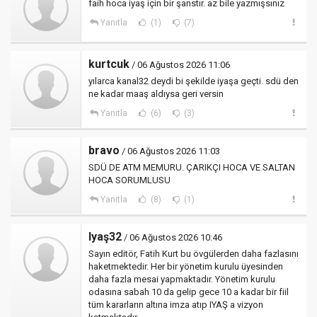
faih hoca iyaş için bir şanstır. az bile yazmışsınız
Yanıtla
(1)
(7)
kurtcuk
/ 06 Ağustos 2026 11:06
yılarca kanal32 deydi bi şekilde iyaşa geçti. sdü den
ne kadar maaş aldıysa geri versin
Yanıtla
(6)
(3)
bravo
/ 06 Ağustos 2026 11:03
SDÜ DE ATM MEMURU. ÇARIKÇI HOCA VE SALTAN
HOCA SORUMLUSU
Yanıtla
(8)
(1)
Iyaş32
/ 06 Ağustos 2026 10:46
Sayın editör, Fatih Kurt bu övgülerden daha fazlasını
haketmektedir. Her bir yönetim kurulu üyesinden
daha fazla mesai yapmaktadır. Yönetim kurulu
odasına sabah 10 da gelip gece 10 a kadar bir fiil
tüm kararların altına imza atıp IYAŞ a vizyon