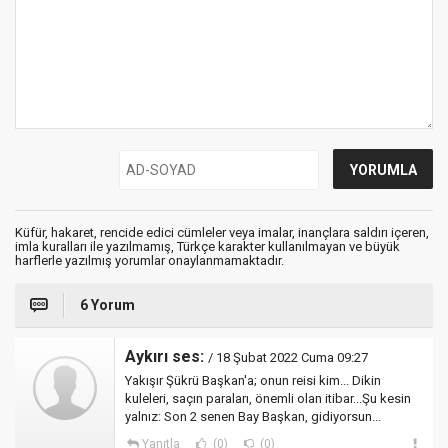
Küfür, hakaret, rencide edici cümleler veya imalar, inançlara saldırı içeren,
imla kuralları ile yazılmamış, Türkçe karakter kullanılmayan ve büyük
harflerle yazılmış yorumlar onaylanmamaktadır.
6 Yorum
Aykırı ses:
/ 18 Şubat 2022 Cuma 09:27
Yakışır Şükrü Başkan'a; onun reisi kim... Dikin
kuleleri, saçın paraları, önemli olan itibar...Şu kesin
yalnız: Son 2 senen Bay Başkan, gidiyorsun...
Yanıtla
(0)
(0)