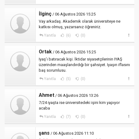
İlginç
/ 06 Ağustos 2026 15:25
Vay arkadaş. Akademik olarak üniversiteye ne
katkısı olmuş, yazarsanız öğreniriz.
Yanıtla
(6)
(0)
Ortak
/ 06 Ağustos 2026 15:25
Iyaş’ı batıracak kişi. İktidar siyasetçilerinin IYAŞ
üzerinden maaşlandırdığı bir şahsiyet. Iyaşın iflasını
baş sorumlusu.
Yanıtla
(5)
(0)
Ahmet
/ 06 Ağustos 2026 13:26
7/24 iyaşta ise üniversitedeki işini kim yapıyor
acaba
Yanıtla
(7)
(0)
şans
/ 06 Ağustos 2026 11:10