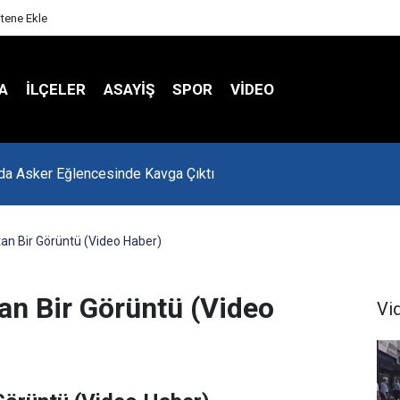
itene Ekle
A
İLÇELER
ASAYİŞ
SPOR
VIDEO
'da Asker Eğlencesinde Kavga Çıktı
tan Bir Görüntü (Video Haber)
tan Bir Görüntü (Video
Vi