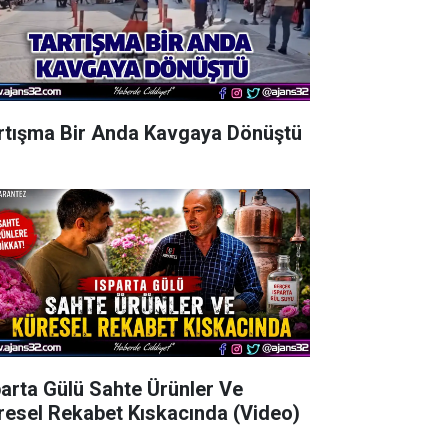
rtışma Bir Anda Kavgaya Dönüştü
parta Gülü Sahte Ürünler Ve
resel Rekabet Kıskacında (Video)