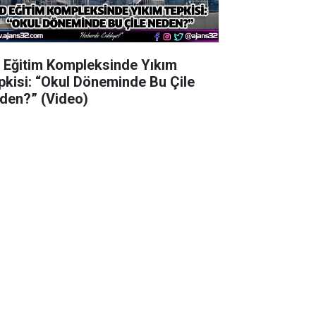
 Eğitim Kompleksinde Yıkım
pkisi: “Okul Döneminde Bu Çile
den?” (Video)