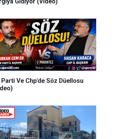
rgıya Gidiyor (Video)
 Parti Ve Chp'de Söz Düellosu
ideo)