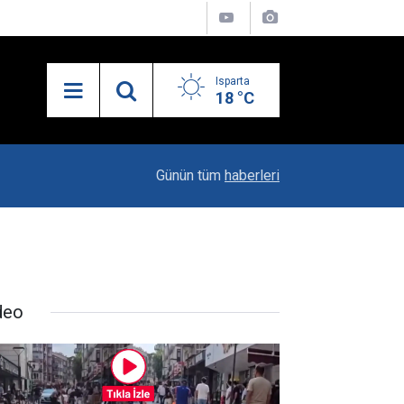
Isparta
18 °C
21:34
Uzaktan Hasta Değerlendirme Sistemi İle Yeni
Günün tüm
haberleri
deo