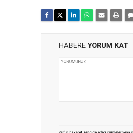
HABERE
YORUM KAT
Küfür, hakaret, rencide edici cümleler veya im