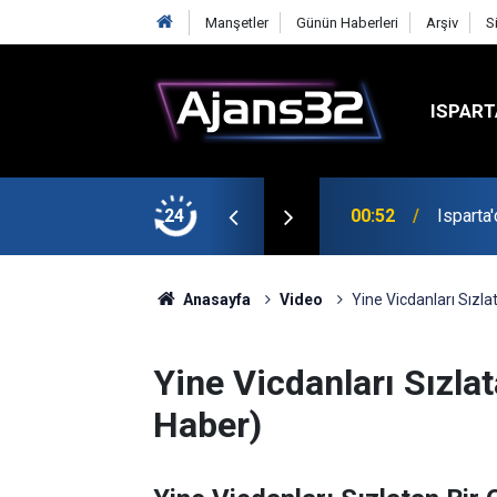
Manşetler
Günün Haberleri
Arşiv
S
ISPART
t
24
00:52
Isparta
Anasayfa
Video
Yine Vicdanları Sızla
Yine Vicdanları Sızla
Haber)