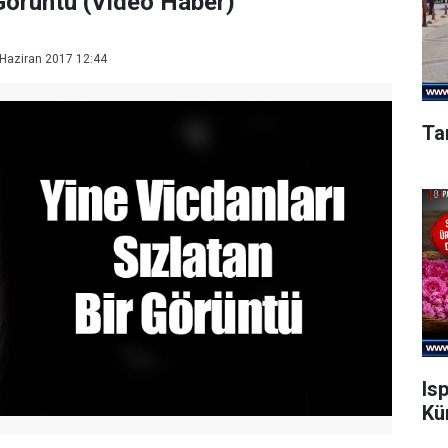
 Görüntü (Video Haber)
Haziran 2017 12:44
Ta
Is
Kü