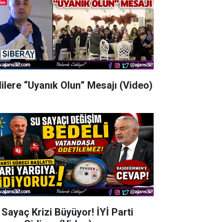
lilere “Uyanık Olun” Mesajı (Video)
 Sayaç Krizi Büyüyor! İYİ Parti