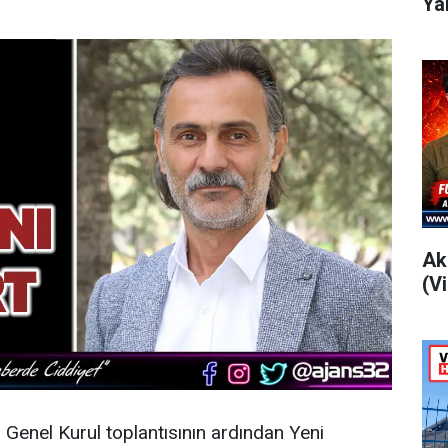
Ya
Ak
(V
n Genel Kurul toplantısının ardından
Yeni