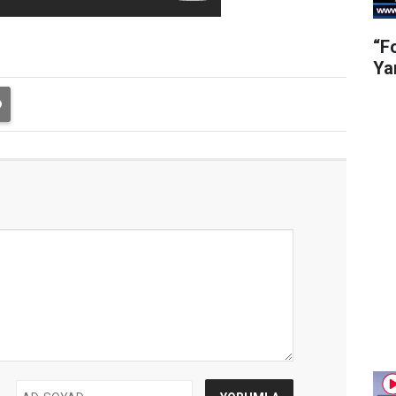
“F
Ya