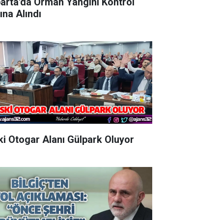
parta'da Orman Yangını Kontrol
ına Alındı
Eski Otogar Alanı Gülpark Oluyor