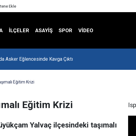
itene Ekle
A
İLÇELER
ASAYİŞ
SPOR
VIDEO
'da Asker Eğlencesinde Kavga Çıktı
şımalı Eğitim Krizi
ımalı Eğitim Krizi
Is
 Büyükçam Yalvaç ilçesindeki taşımalı