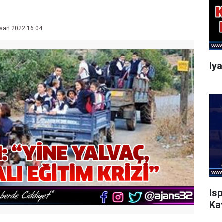
san 2022 16:04
Iy
Is
Ka