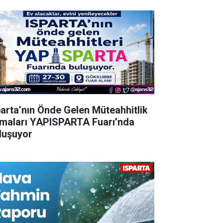
parta’nın Önde Gelen Müteahhitlik
rmaları YAPISPARTA Fuarı’nda
luşuyor