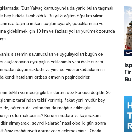
 açıklamada; “Dün Yalvaç kamuoyunda da yankı bulan taşımalı
 hep birlikte tanık olduk. Bu yıl ki eğitim öğretim yılının
larımıza taşıma imkanı sağlamayarak, çocuklarımızı ve
arına gidebilmek için 10 km ve fazlası yolları yürümek zorunda
ştı.
yanlış sistemin savunucuları ve uygulayıcıları bugün de
ri suçlarcasına aynı pişkin yaklaşımla yeni ihale sureci
Is
anmadan duyurmaktadır ve yine servisci arkadaşlarımızı
Fi
 kendi hatalarını örtbas etmenin peşindedirler.
Bu
min teklifi vermediği gibi bir durum söz konusu değildir. 30
şlarımız tarafından teklif verilmiş, fakat yeni müdür bey
ler de, öğrenci de, vatandaş da mağdur edilmiştir.
ar da ne için oturmaktasiniz? Kurum müdürü ve kaymakam
ir almayarak , seyirci kalarak ' nasıl olsa iki gün sonra
aşattığınız mağduriyeti görmezden gelemezsiniz. Orada