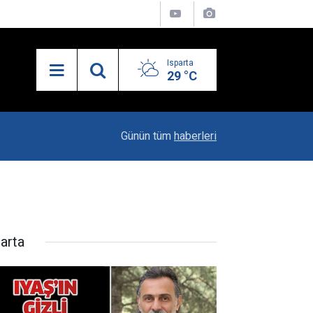
Isparta
29 °C
21:34
Uzaktan Hasta Değerlendirme Sistemi İle Yeni
Günün tüm
haberleri
parta