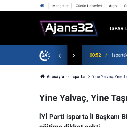
Manşetler
Günün Haberleri
Arşiv
S
ISPART
t
24
00:52
Isparta
Anasayfa
Isparta
Yine Yalvaç, Yine Ta
Yine Yalvaç, Yine Taş
İYİ Parti Isparta İl Başkanı