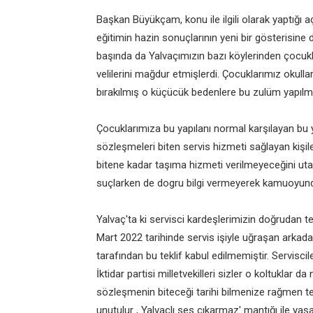
Başkan Büyükçam, konu ile ilgili olarak yaptığı
eğitimin hazin sonuçlarının yeni bir gösterisine de
başında da Yalvaçımızın bazı köylerinden çocuk
velilerini mağdur etmişlerdi. Çocuklarımız okull
bırakılmış o küçücük bedenlere bu zulüm yapılmı
Çocuklarımıza bu yapılanı normal karşılayan bu 
sözleşmeleri biten servis hizmeti sağlayan kişile
bitene kadar taşıma hizmeti verilmeyeceğini ut
suçlarken de dogru bilgi vermeyerek kamuoyunda
Yalvaç'ta ki servisci kardeşlerimizin doğrudan te
Mart 2022 tarihinde servis işiyle uğraşan arkada
tarafından bu teklif kabul edilmemiştir. Servisci
İktidar partisi milletvekilleri sizler o koltukl
sözleşmenin biteceği tarihi bilmenize rağmen tedb
unutulur , Yalvaçlı ses çıkarmaz' mantığı ile y