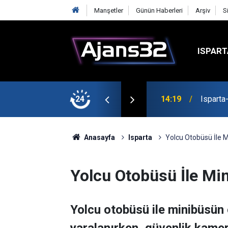
Manşetler
Günün Haberleri
Arşiv
S
ISPART
24
14:19
Isparta
Anasayfa
Isparta
Yolcu Otobüsü İle M
Yolcu Otobüsü İle Min
Yolcu otobüsü ile minibüsün 