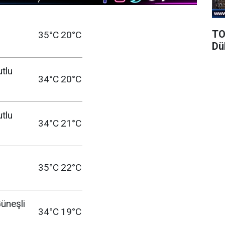
TO
35°C
20°C
Dü
utlu
34°C
20°C
utlu
34°C
21°C
35°C
22°C
üneşli
34°C
19°C