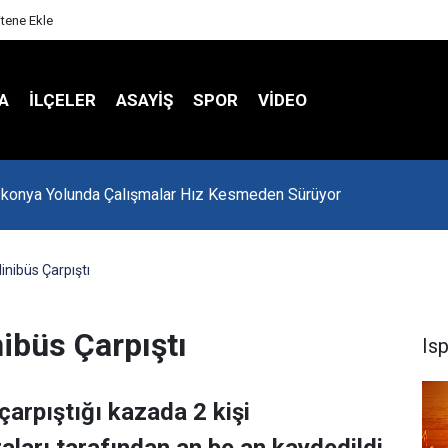
itene Ekle
A
İLÇELER
ASAYİŞ
SPOR
VIDEO
-konya Yolunda Çalışmalar Hız Kesmeden Sürüyor
inibüs Çarpıştı
ibüs Çarpıştı
Is
çarpıştığı kazada 2 kişi