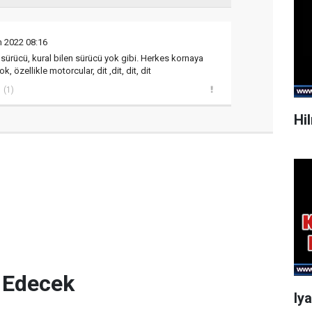
m 2022 08:16
 sürücü, kural bilen sürücü yok gibi. Herkes kornaya
 özellikle motorcular, dit ,dit, dit, dit
(1)
Hi
 Edecek
Iy