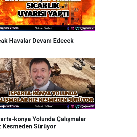
cak Havalar Devam Edecek
parta-konya Yolunda Çalışmalar
z Kesmeden Sürüyor