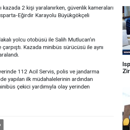
 kazada 2 kişi yaralanırken, güvenlik kameraları
Isparta-Eğirdir Karayolu Büyükgökçeli
akalı yolcu otobüsü ile Salih Mutlucan’ın
e çarpıştı. Kazada minibüs sürücüsü ile aynı
ralandı.
Is
Zi
yerinde 112 Acil Servis, polis ve jandarma
rinde yapılan ilk müdahalelerinin ardından
inibüs çekici yardımıyla olay yerinden