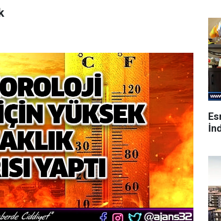
k
Es
İnd