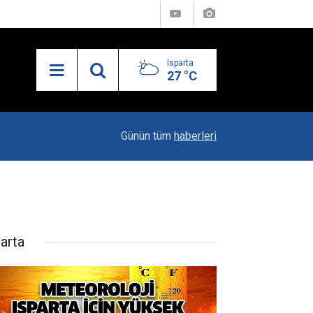
Isparta
27 °C
13:55
Isparta'nın Yatırım Dosyası Devletin Zirvesinde
Günün tüm
haberleri
parta