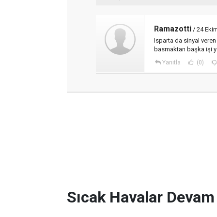
Ramazotti
/ 24 Eki
Isparta da sinyal veren
basmaktan başka işi yok,
Yanıtla
(0)
Sıcak Havalar Devam