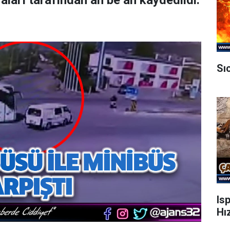
aları tarafından an be an kaydedildi.
Sı
Is
Hı