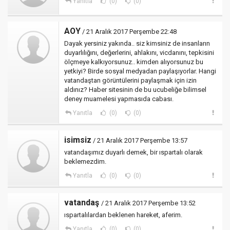
Yanıtla
(0)
(0)
AOY
/ 21 Aralık 2017 Perşembe 22:48
Dayak yersiniz yakında.. siz kimsiniz de insanların
duyarlılığını, değerlerini, ahlakını, vicdanını, tepkisini
ölçmeye kalkıyorsunuz.. kimden alıyorsunuz bu
yetkiyi? Birde sosyal medyadan paylaşıyorlar. Hangi
vatandaştan görüntülerini paylaşmak için izin
aldınız? Haber sitesinin de bu ucubeliğe bilimsel
deney muamelesi yapmasıda cabası.
Yanıtla
(0)
(0)
isimsiz
/ 21 Aralık 2017 Perşembe 13:57
vatandaşımız duyarlı demek, bir ıspartalı olarak
beklemezdim.
Yanıtla
(0)
(0)
vatandaş
/ 21 Aralık 2017 Perşembe 13:52
ıspartalılardan beklenen hareket, aferim.
Yanıtla
(0)
(0)