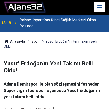
Yalvaç, Isparta’nın İkinci Sağlık Merkezi Olma
13:18
Yolunda
MHP Genel Başkan Yardımcısı Bayraktar Isparta’da
13:14
Konuştu
Anasayfa
Spor
Yusuf Erdoğan'ın Yeni Takımı Belli
Oldu!
Yusuf Erdoğan'ın Yeni Takımı Belli
Oldu!
Adana Demirspor ile olan sözleşmesini fesheden
Süper Lig'in tecrübeli oyuncusu Yusuf Erdoğan'ın
yeni takımı belli oldu.