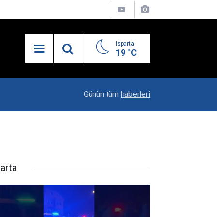
Isparta
19 °C
21:27
MHP’de İlçe Kongreleri Başlıyor
Günün tüm
haberleri
parta