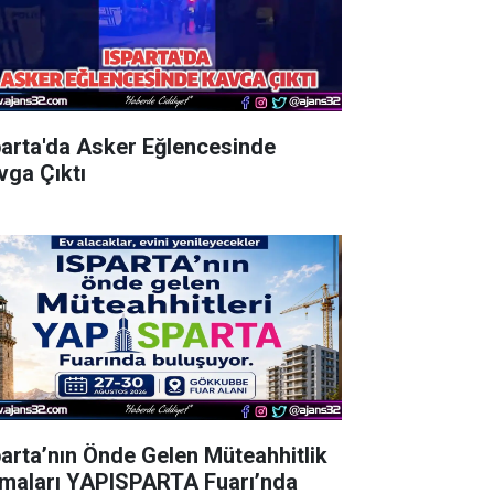
parta'da Asker Eğlencesinde
vga Çıktı
parta’nın Önde Gelen Müteahhitlik
rmaları YAPISPARTA Fuarı’nda