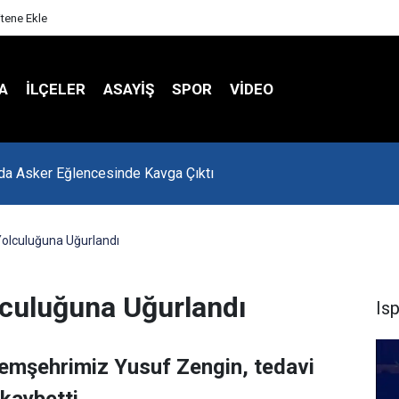
itene Ekle
A
İLÇELER
ASAYİŞ
SPOR
VIDEO
 Hasta Değerlendirme Sistemi İle Yeni Dönem Başladı
olculuğuna Uğurlandı
culuğuna Uğurlandı
Is
şehrimiz Yusuf Zengin, tedavi