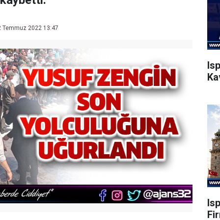
kaybetti.
 Temmuz 2022 13:47
Is
Ka
Is
Fi