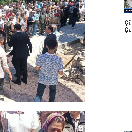
Çü
Ça