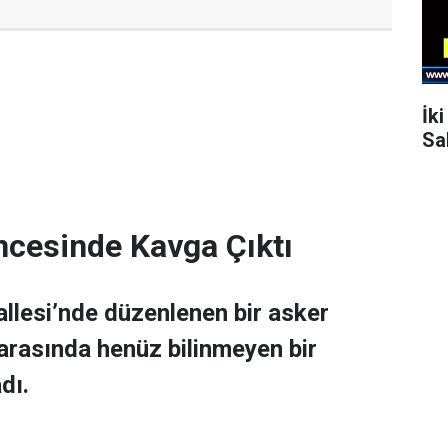
İk
Sa
ncesinde Kavga Çıktı
allesi’nde düzenlenen bir asker
 arasında henüz bilinmeyen bir
dı.