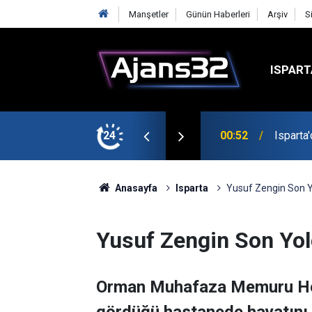
Manşetler
Günün Haberleri
Arşiv
S
ISPART
avga Çıktı
24
21:34
Uzaktan
Anasayfa
Isparta
Yusuf Zengin Son Y
Yusuf Zengin Son Yol
Orman Muhafaza Memuru Hem