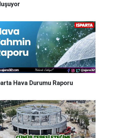
luşuyor
parta Hava Durumu Raporu