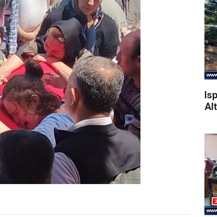
Is
Alt