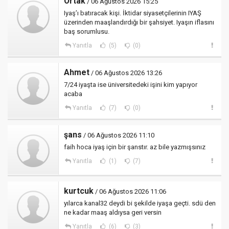
Ortak
/ 06 Ağustos 2026 15:25
Iyaş’ı batıracak kişi. İktidar siyasetçilerinin IYAŞ
üzerinden maaşlandırdığı bir şahsiyet. Iyaşın iflasını
baş sorumlusu.
Yanıtla
(5)
(0)
Ahmet
/ 06 Ağustos 2026 13:26
7/24 iyaşta ise üniversitedeki işini kim yapıyor
acaba
Yanıtla
(7)
(0)
şans
/ 06 Ağustos 2026 11:10
faih hoca iyaş için bir şanstır. az bile yazmışsınız
Yanıtla
(1)
(7)
kurtcuk
/ 06 Ağustos 2026 11:06
yılarca kanal32 deydi bi şekilde iyaşa geçti. sdü den
ne kadar maaş aldıysa geri versin
Yanıtla
(6)
(3)