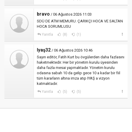
bravo
/ 06 Ağustos 2026 11:03
SDÜ DE ATM MEMURU. ÇARIKÇI HOCA VE SALTAN
HOCA SORUMLUSU
Yanıtla
(8)
(1)
Iyaş32
/ 06 Ağustos 2026 10:46
Sayın editör, Fatih Kurt bu övgülerden daha fazlasını
haketmektedir. Her bir yönetim kurulu üyesinden
daha fazla mesai yapmaktadır. Yönetim kurulu
odasına sabah 10 da gelip gece 10 a kadar bir fiil
tüm kararların altına imza atıp IYAŞ a vizyon
katmaktadır.
Yanıtla
(5)
(5)