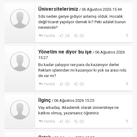
Üniversitelerimiz
/ 06 Ağustos 2026 15:44
Sdü neden geriye gidiyor anlamış olduk. Hocalık
değil ticaret yapılıyor demek ki? Peki adalet bunun
neresinde?
Yanıtla
(4)
(0)
Yönetim ne diyor bu işe
/ 06 Ağustos 2026
15:27
Bu kadar çalışıyor ise para da kazanıyor derler.
Reklam işlerinden mi kazanıyor ki yok sa aracı rolü
de var mı?
Yanıtla
(5)
(0)
İlginç
/ 06 Ağustos 2026 15:25
Vay arkadaş. Akademik olarak üniversiteye ne
katkısı olmuş, yazarsanız öğreniriz.
Yanıtla
(6)
(0)