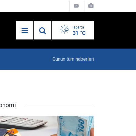
Isparta
31 °C
23:06
"Karacaören Özel Hükümleri Isparta Sanayisinin
Günün tüm
haberleri
onomi