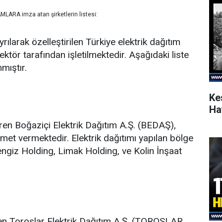
AMLARA imza atan şirketlerin listesi:
ılarak özelleştirilen Türkiye elektrik dağıtım
ör tarafından işletilmektedir. Aşağıdaki liste
mıştır.
Ke
Ha
ren Boğaziçi Elektrik Dağıtım A.Ş. (BEDAŞ),
met vermektedir. Elektrik dağıtımı yapılan bölge
ngiz Holding, Limak Holding, ve Kolin İnşaat
ren Toroslar Elektrik Dağıtım A.Ş. (TOROSLAR