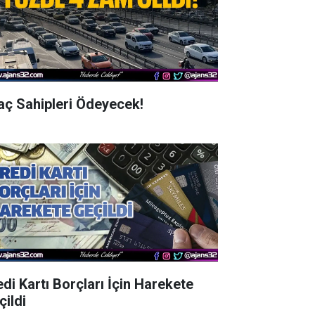
aç Sahipleri Ödeyecek!
edi Kartı Borçları İçin Harekete
çildi