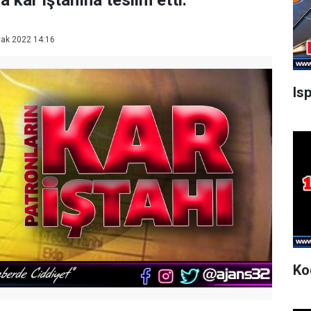
a kâr iştahına teslim etti.
ak 2022 14:16
Is
Ko