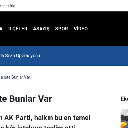
itene Ekle
A
İLÇELER
ASAYİŞ
SPOR
VIDEO
Spor Salonu Yeniden Yükseliyor
 İşte Bunlar Var
e Bunlar Var
Ek
n AK Parti, halkın bu en temel