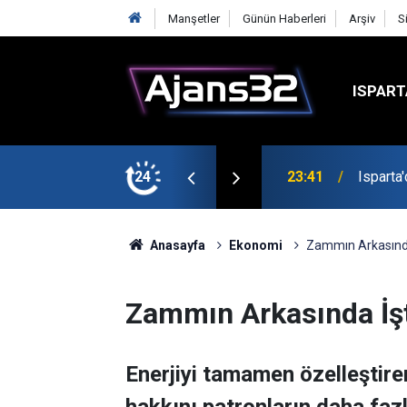
Manşetler
Günün Haberleri
Arşiv
S
ISPART
24
23:21
6 Mart 
Anasayfa
Ekonomi
Zammın Arkasında
Zammın Arkasında İşt
Enerjiyi tamamen özelleştire