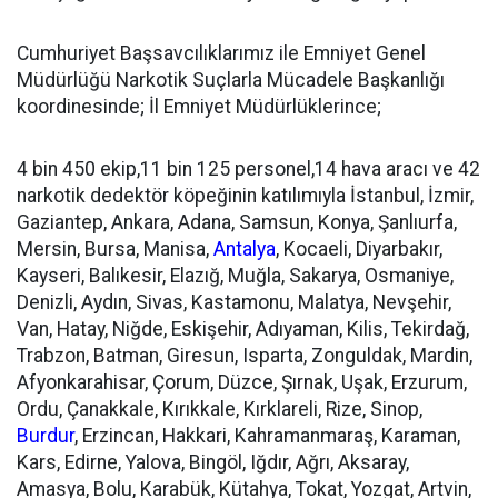
Cumhuriyet Başsavcılıklarımız ile Emniyet Genel
Müdürlüğü Narkotik Suçlarla Mücadele Başkanlığı
koordinesinde; İl Emniyet Müdürlüklerince;
4 bin 450 ekip,11 bin 125 personel,14 hava aracı ve 42
narkotik dedektör köpeğinin katılımıyla İstanbul, İzmir,
Gaziantep, Ankara, Adana, Samsun, Konya, Şanlıurfa,
Mersin, Bursa, Manisa,
Antalya
, Kocaeli, Diyarbakır,
Kayseri, Balıkesir, Elazığ, Muğla, Sakarya, Osmaniye,
Denizli, Aydın, Sivas, Kastamonu, Malatya, Nevşehir,
Van, Hatay, Niğde, Eskişehir, Adıyaman, Kilis, Tekirdağ,
Trabzon, Batman, Giresun, Isparta, Zonguldak, Mardin,
Afyonkarahisar, Çorum, Düzce, Şırnak, Uşak, Erzurum,
Ordu, Çanakkale, Kırıkkale, Kırklareli, Rize, Sinop,
Burdur
, Erzincan, Hakkari, Kahramanmaraş, Karaman,
Kars, Edirne, Yalova, Bingöl, Iğdır, Ağrı, Aksaray,
Amasya, Bolu, Karabük, Kütahya, Tokat, Yozgat, Artvin,