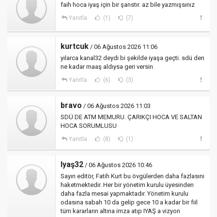
faih hoca iyaş için bir şanstır. az bile yazmışsınız
Yanıtla
(1)
(7)
kurtcuk
/ 06 Ağustos 2026 11:06
yılarca kanal32 deydi bi şekilde iyaşa geçti. sdü den
ne kadar maaş aldıysa geri versin
Yanıtla
(6)
(3)
bravo
/ 06 Ağustos 2026 11:03
SDÜ DE ATM MEMURU. ÇARIKÇI HOCA VE SALTAN
HOCA SORUMLUSU
Yanıtla
(8)
(1)
Iyaş32
/ 06 Ağustos 2026 10:46
Sayın editör, Fatih Kurt bu övgülerden daha fazlasını
haketmektedir. Her bir yönetim kurulu üyesinden
daha fazla mesai yapmaktadır. Yönetim kurulu
odasına sabah 10 da gelip gece 10 a kadar bir fiil
tüm kararların altına imza atıp IYAŞ a vizyon