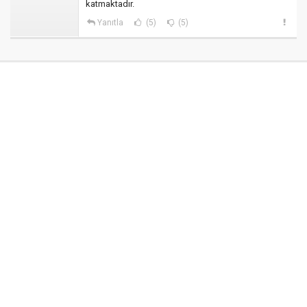
katmaktadır.
Yanıtla
(5)
(5)