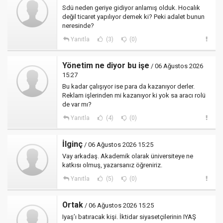
Sdü neden geriye gidiyor anlamış olduk. Hocalık
değil ticaret yapılıyor demek ki? Peki adalet bunun
neresinde?
Yanıtla
(3)
(0)
Yönetim ne diyor bu işe
/ 06 Ağustos 2026
15:27
Bu kadar çalışıyor ise para da kazanıyor derler.
Reklam işlerinden mi kazanıyor ki yok sa aracı rolü
de var mı?
Yanıtla
(4)
(0)
İlginç
/ 06 Ağustos 2026 15:25
Vay arkadaş. Akademik olarak üniversiteye ne
katkısı olmuş, yazarsanız öğreniriz.
Yanıtla
(5)
(0)
Ortak
/ 06 Ağustos 2026 15:25
Iyaş’ı batıracak kişi. İktidar siyasetçilerinin IYAŞ