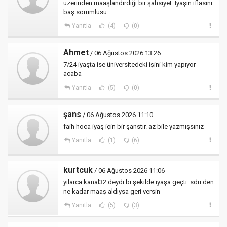
üzerinden maaşlandırdığı bir şahsiyet. Iyaşın iflasını
baş sorumlusu.
Yanıtla
(4)
(0)
Ahmet
/ 06 Ağustos 2026 13:26
7/24 iyaşta ise üniversitedeki işini kim yapıyor
acaba
Yanıtla
(5)
(0)
şans
/ 06 Ağustos 2026 11:10
faih hoca iyaş için bir şanstır. az bile yazmışsınız
Yanıtla
(1)
(6)
kurtcuk
/ 06 Ağustos 2026 11:06
yılarca kanal32 deydi bi şekilde iyaşa geçti. sdü den
ne kadar maaş aldıysa geri versin
Yanıtla
(5)
(3)