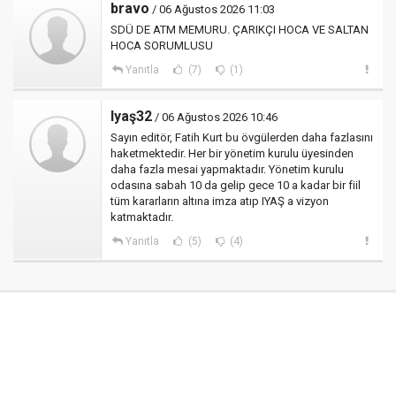
bravo
/ 06 Ağustos 2026 11:03
SDÜ DE ATM MEMURU. ÇARIKÇI HOCA VE SALTAN
HOCA SORUMLUSU
Yanıtla
(7)
(1)
Iyaş32
/ 06 Ağustos 2026 10:46
Sayın editör, Fatih Kurt bu övgülerden daha fazlasını
haketmektedir. Her bir yönetim kurulu üyesinden
daha fazla mesai yapmaktadır. Yönetim kurulu
odasına sabah 10 da gelip gece 10 a kadar bir fiil
tüm kararların altına imza atıp IYAŞ a vizyon
katmaktadır.
Yanıtla
(5)
(4)