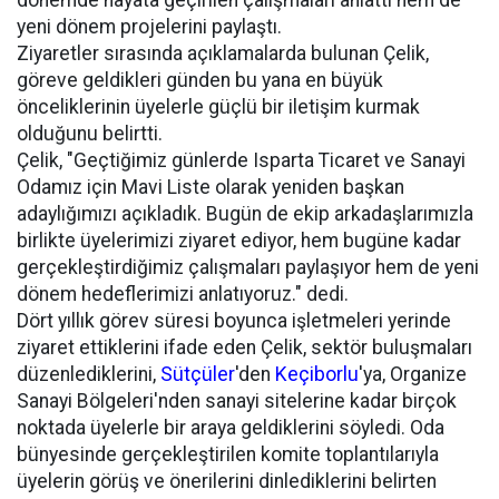
dönemde hayata geçirilen çalışmaları anlattı hem de
yeni dönem projelerini paylaştı.
Ziyaretler sırasında açıklamalarda bulunan Çelik,
göreve geldikleri günden bu yana en büyük
önceliklerinin üyelerle güçlü bir iletişim kurmak
olduğunu belirtti.
Çelik, "Geçtiğimiz günlerde Isparta Ticaret ve Sanayi
Odamız için Mavi Liste olarak yeniden başkan
adaylığımızı açıkladık. Bugün de ekip arkadaşlarımızla
birlikte üyelerimizi ziyaret ediyor, hem bugüne kadar
gerçekleştirdiğimiz çalışmaları paylaşıyor hem de yeni
dönem hedeflerimizi anlatıyoruz." dedi.
Dört yıllık görev süresi boyunca işletmeleri yerinde
ziyaret ettiklerini ifade eden Çelik, sektör buluşmaları
düzenlediklerini,
Sütçüler
'den
Keçiborlu
'ya, Organize
Sanayi Bölgeleri'nden sanayi sitelerine kadar birçok
noktada üyelerle bir araya geldiklerini söyledi. Oda
bünyesinde gerçekleştirilen komite toplantılarıyla
üyelerin görüş ve önerilerini dinlediklerini belirten