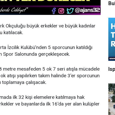
Bu
k Okçuluğu büyük erkekler ve büyük kadınlar
 katılacak.
ta İzcilik Kulübü'nden 5 sporcunun katıldığı
 Spor Salonunda gerçekleşecek.
Is
 18 metre mesafeden 5 ok 7 seri atışla mücadele
ok atışı yapılırken takım halinde 3'er sporcunun
nı toplamaya çalışacak.
amada ilk 32 kişi elemelere katılmaya hak
kekler ve bayanlarda ilk 16'da yer alan kulüpler