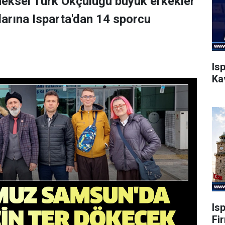
eksel Türk Okçuluğu büyük erkekler
arına Isparta'dan 14 sporcu
Is
Ka
Is
Fi