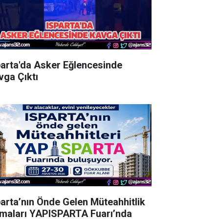
parta'da Asker Eğlencesinde
vga Çıktı
parta’nın Önde Gelen Müteahhitlik
rmaları YAPISPARTA Fuarı’nda