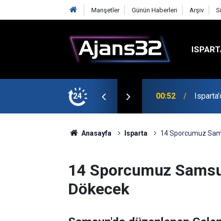
Manşetler
Günün Haberleri
Arşiv
S
ISPART
avga Çıktı
24
21:34
Uzaktan
Anasayfa
Isparta
14 Sporcumuz Sams
14 Sporcumuz Samsun
Dökecek