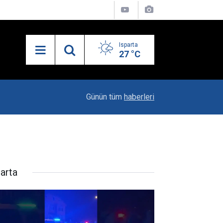
Isparta
27 °C
21:27
MHP’de İlçe Kongreleri Başlıyor
Günün tüm
haberleri
parta