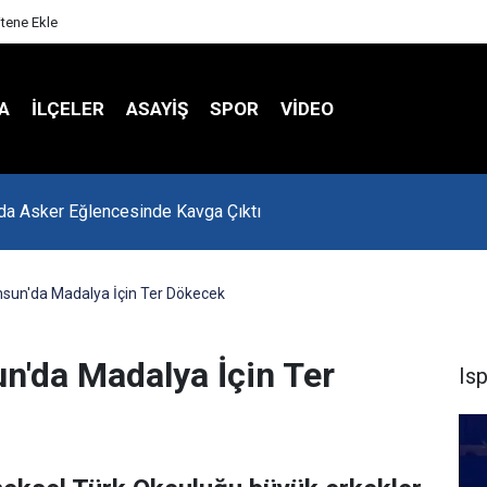
itene Ekle
A
İLÇELER
ASAYİŞ
SPOR
VIDEO
 Hasta Değerlendirme Sistemi İle Yeni Dönem Başladı
un'da Madalya İçin Ter Dökecek
'da Madalya İçin Ter
Is