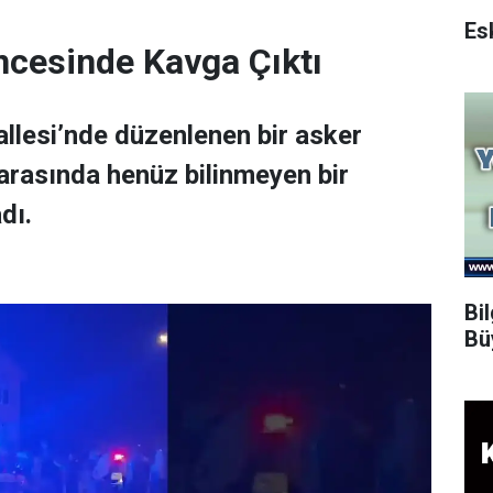
ncesinde Kavga Çıktı
allesi’nde düzenlenen bir asker
 arasında henüz bilinmeyen bir
dı.
Bi
Bü