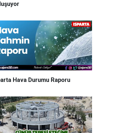
luşuyor
parta Hava Durumu Raporu