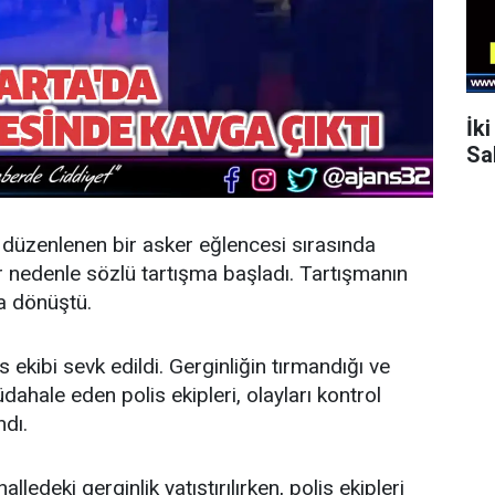
İk
Sa
e düzenlenen bir asker eğlencesi sırasında
r nedenle sözlü tartışma başladı. Tartışmanın
a dönüştü.
 ekibi sevk edildi. Gerginliğin tırmandığı ve
dahale eden polis ekipleri, olayları kontrol
ndı.
edeki gerginlik yatıştırılırken, polis ekipleri