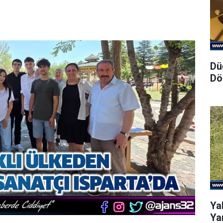
Dü
Dö
Ya
Yar