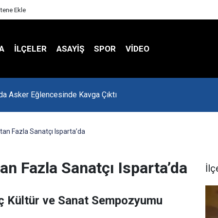
itene Ekle
A
İLÇELER
ASAYİŞ
SPOR
VIDEO
'da Asker Eğlencesinde Kavga Çıktı
’tan Fazla Sanatçı Isparta’da
tan Fazla Sanatçı Isparta’da
İlç
ğaç Kültür ve Sanat Sempozyumu