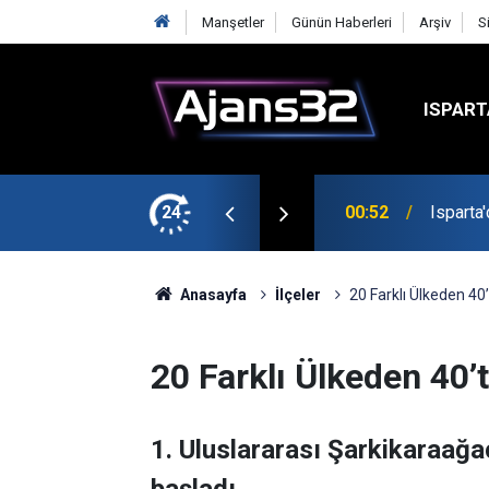
Manşetler
Günün Haberleri
Arşiv
S
ISPART
t
24
00:52
Isparta
Anasayfa
İlçeler
20 Farklı Ülkeden 40
20 Farklı Ülkeden 40’
1. Uluslararası Şarkikaraa