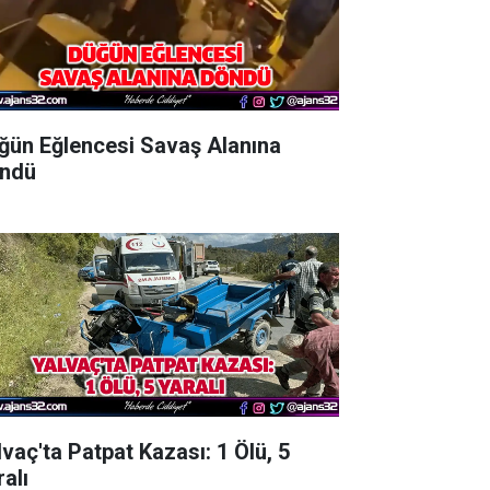
ğün Eğlencesi Savaş Alanına
ndü
lvaç'ta Patpat Kazası: 1 Ölü, 5
alı