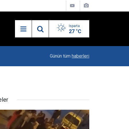
Isparta
27 °C
21:34
Uzaktan Hasta Değerlendirme Sistemi İle Yeni
Günün tüm
haberleri
eler