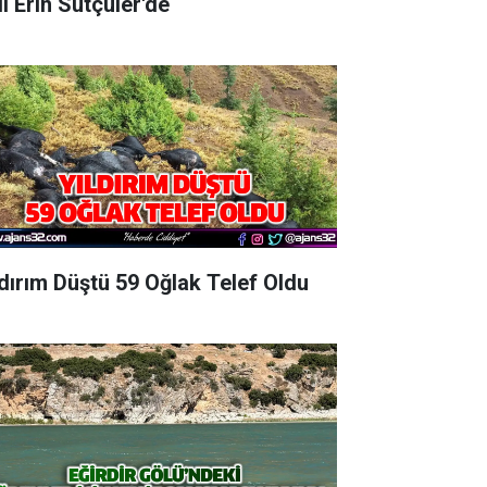
Vali Erin Sütçüler'de
ldırım Düştü 59 Oğlak Telef Oldu