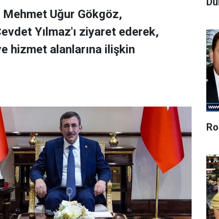
Dü
ili Mehmet Uğur Gökgöz,
vdet Yılmaz'ı ziyaret ederek,
ve hizmet alanlarına ilişkin
Ro