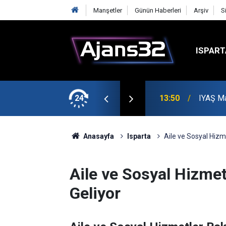
Manşetler
Günün Haberleri
Arşiv
S
ISPART
etin Zirvesinde
24
13:50
IYAŞ Ma
Anasayfa
Isparta
Aile ve Sosyal Hizm
Aile ve Sosyal Hizmet
Geliyor