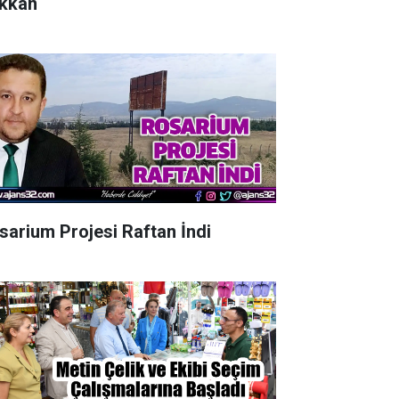
kkan
sarium Projesi Raftan İndi