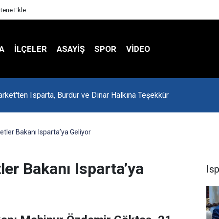
itene Ekle
A
İLÇELER
ASAYİŞ
SPOR
VIDEO
rket'ten Isparta, Burdur ve Dinar Halkına Teşekkür
etler Bakanı Isparta’ya Geliyor
ler Bakanı Isparta’ya
Is