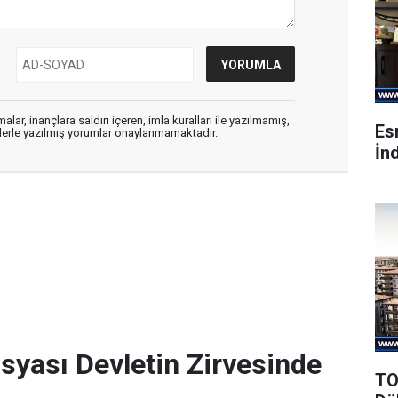
alar, inançlara saldırı içeren, imla kuralları ile yazılmamış,
Es
flerle yazılmış yorumlar onaylanmamaktadır.
İnd
osyası Devletin Zirvesinde
TO