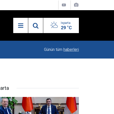
Isparta
29 °C
13:35
Şişede Durduğu Gibi Durmadı
Günün tüm
haberleri
parta