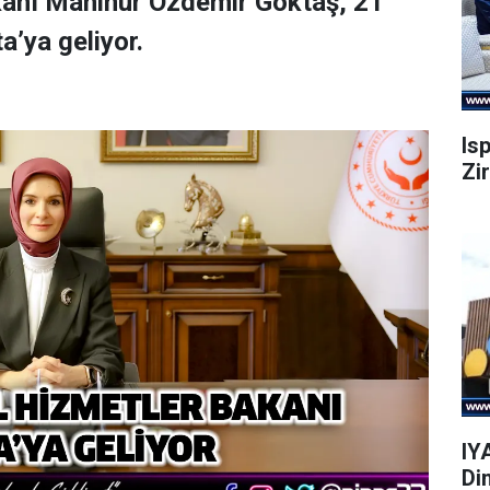
kanı Mahinur Özdemir Göktaş, 21
a’ya geliyor.
Is
Zi
IY
Di