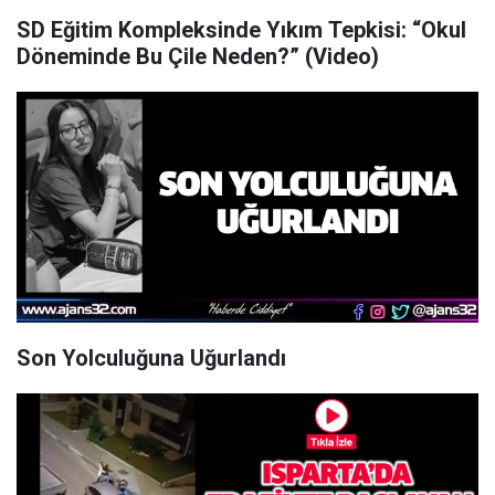
SD Eğitim Kompleksinde Yıkım Tepkisi: “Okul
Döneminde Bu Çile Neden?” (Video)
Son Yolculuğuna Uğurlandı