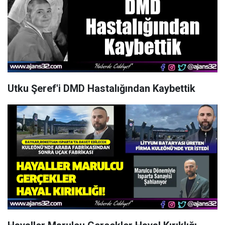
Utku Şeref'i DMD Hastalığından Kaybettik