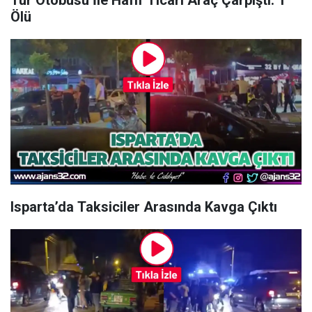
Tur Otobüsü İle Hafif Ticari Araç Çarpıştı: 1
Ölü
Isparta’da Taksiciler Arasında Kavga Çıktı