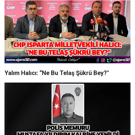
Yalım Halıcı: “Ne Bu Telaş Şükrü Bey?"