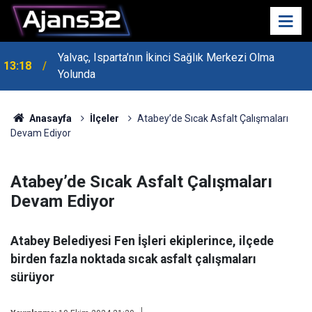
Yalvaç, Isparta’nın İkinci Sağlık Merkezi Olma
13:18
MHP Genel Başkan Yardımcısı Bayraktar Isparta’da
Yolunda
13:14
Konuştu
Anasayfa
İlçeler
Atabey’de Sıcak Asfalt Çalışmaları
Devam Ediyor
Atabey’de Sıcak Asfalt Çalışmaları
Devam Ediyor
Atabey Belediyesi Fen İşleri ekiplerince, ilçede
birden fazla noktada sıcak asfalt çalışmaları
sürüyor