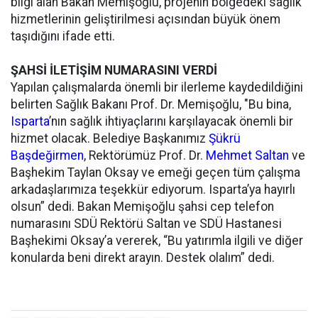
bilgi alan Bakan Memişoğlu, projenin bölgedeki sağlık
hizmetlerinin geliştirilmesi açısından büyük önem
taşıdığını ifade etti.
ŞAHSİ İLETİŞİM NUMARASINI VERDİ
Yapılan çalışmalarda önemli bir ilerleme kaydedildiğini
belirten Sağlık Bakanı Prof. Dr. Memişoğlu, "Bu bina,
Isparta
’nın sağlık ihtiyaçlarını karşılayacak önemli bir
hizmet olacak. Belediye Başkanımız
Şükrü
Başdeğirmen
, Rektörümüz Prof. Dr.
Mehmet Saltan
ve
Başhekim Taylan Oksay ve emeği geçen tüm çalışma
arkadaşlarımıza teşekkür ediyorum. Isparta’ya hayırlı
olsun” dedi. Bakan Memişoğlu şahsi cep telefon
numarasını SDÜ Rektörü Saltan ve SDÜ Hastanesi
Başhekimi Oksay’a vererek, “Bu yatırımla ilgili ve diğer
konularda beni direkt arayın. Destek olalım” dedi.