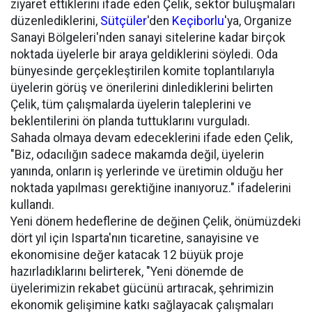
ziyaret ettiklerini ifade eden Çelik, sektör buluşmaları
düzenlediklerini,
Sütçüler
'den
Keçiborlu
'ya, Organize
Sanayi Bölgeleri'nden sanayi sitelerine kadar birçok
noktada üyelerle bir araya geldiklerini söyledi. Oda
bünyesinde gerçekleştirilen komite toplantılarıyla
üyelerin görüş ve önerilerini dinlediklerini belirten
Çelik, tüm çalışmalarda üyelerin taleplerini ve
beklentilerini ön planda tuttuklarını vurguladı.
Sahada olmaya devam edeceklerini ifade eden Çelik,
"Biz, odacılığın sadece makamda değil, üyelerin
yanında, onların iş yerlerinde ve üretimin olduğu her
noktada yapılması gerektiğine inanıyoruz." ifadelerini
kullandı.
Yeni dönem hedeflerine de değinen Çelik, önümüzdeki
dört yıl için Isparta'nın ticaretine, sanayisine ve
ekonomisine değer katacak 12 büyük proje
hazırladıklarını belirterek, "Yeni dönemde de
üyelerimizin rekabet gücünü artıracak, şehrimizin
ekonomik gelişimine katkı sağlayacak çalışmaları