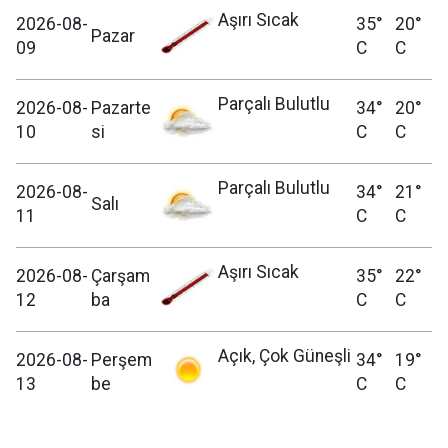
Aşırı Sıcak
2026-08-
35°
20°
Pazar
09
C
C
Parçalı Bulutlu
2026-08-
Pazarte
34°
20°
10
si
C
C
Parçalı Bulutlu
2026-08-
34°
21°
Salı
11
C
C
Aşırı Sıcak
2026-08-
Çarşam
35°
22°
12
ba
C
C
Açık, Çok Güneşli
2026-08-
Perşem
34°
19°
13
be
C
C