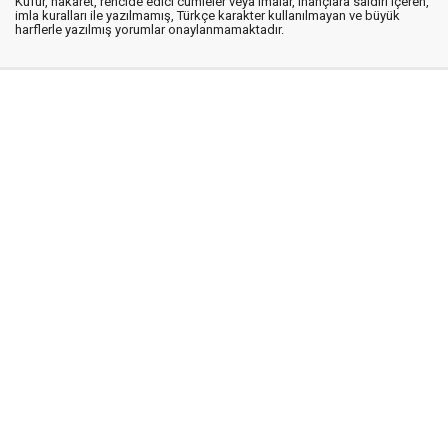
Küfür, hakaret, rencide edici cümleler veya imalar, inançlara saldırı içeren,
imla kuralları ile yazılmamış, Türkçe karakter kullanılmayan ve büyük
harflerle yazılmış yorumlar onaylanmamaktadır.