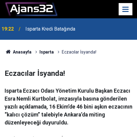
Vali Erin: Bu İşin Kenarında Olanlara Bile Bu
19:20
Memleketi Dar Edeceğiz
Anasayfa
Isparta
Eczacılar İsyanda!
Eczacılar İsyanda!
Isparta Eczacı Odası Yönetim Kurulu Başkan Eczacı
Esra Nemli Kurtbolat, imzasıyla basına gönderilen
yazılı açıklamada, 16 Ekim’de 46 bini aşkın eczacının
“kalıcı çözüm” talebiyle Ankara’da miting
düzenleyeceği duyuruldu.