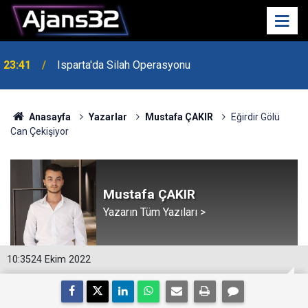
23:41
Isparta'da Silah Operasyonu
23:21
6 Mart Spor Salonu Yeniden Yükseliyor
Anasayfa
Yazarlar
Mustafa ÇAKIR
Eğirdir Gölü
Can Çekişiyor
Mustafa ÇAKIR
Yazarın Tüm Yazıları >
10:35
24 Ekim 2022