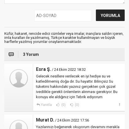
Küfür, hakaret, rencide edici cümleler veya imalar, inançlara saldırı içeren,
imla kuralları ile yazılmamış, Türkçe karakter kullanılmayan ve büyük
harflerle yazılmış yorumlar onaylanmamaktadır.
3 Yorum
Esra Ş.
/ 24 Ekim 2022 18:32
Gelecek nesillere verilecek en iyi hediye su ve
katledilmemiş doğa dır. Su hayattır. Bilinçsiz Su
tüketimi hakkındaki yazınız gerçekten çok güzel
ivedilikle gerekli önlemlerin alınması gerekiyor. Bu
konuyu ele aldığınız için Tebrik ediyorum
Yanıtla
(0)
(0)
Murat D.
/ 24 Ekim 2022 17:56
Yazılarınızı beğenerek okuyorum devamını merakla