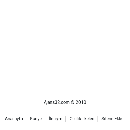
Ajans32.com © 2010
Anasayfa
Künye
İletişim
Gizlilik İlkeleri
Sitene Ekle