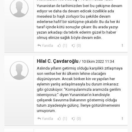
Yunanistan ile tarihimizden beri bu çekişme devam
ediyor ve daha da devam edicek özellikle ada
meselesi bı hayli zorluyor bu şekilde devam
ederlerse hafif bir sürtüşme çıkabilir. Bu da her iki
taraf içinde kötü sonuçlar çıkarır. Bu arada yazıyı
yazan arkadaşı da tebrik ederim güzel bı haber
olmuş elinize sağlık böyle devam edin.
Yanıtla
(1)
(0)
Hilal C. Çavdaroğlu
/ 10 Ekim 2022 11:34
Aslında yılların getirmiş olduğu karşılıklı zıtlaşmaya
son verilse her iki ülkenin lehine olacağını
düşünüyorum. Ancak biriken kin ve yapılan her
eylemin yanlış anlaşılmasıyla bu durum imkansız
gibi gözüküyor. “Komşularımızla aramızda gerilim
istemiyoruz.” diyen Yunanistan’ın kendisiyle
çelişerek Savunma Bakanının göstermiş olduğu
tutum ziyadesiyle gülünç. İleriye götürülmemesini
umuyorum.
Yanıtla
(1)
(0)