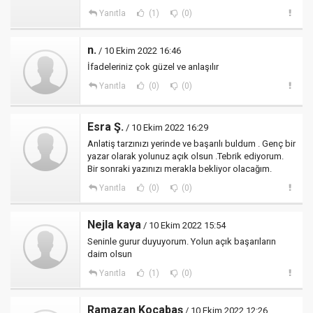
Yanıtla
(1)
(0)
n.
/ 10 Ekim 2022 16:46
İfadeleriniz çok güzel ve anlaşılır
Yanıtla
(0)
(0)
Esra Ş.
/ 10 Ekim 2022 16:29
Anlatiş tarzınızı yerinde ve başarılı buldum . Genç bir
yazar olarak yolunuz açık olsun .Tebrik ediyorum.
Bir sonraki yazınızı merakla bekliyor olacağım.
Yanıtla
(0)
(0)
Nejla kaya
/ 10 Ekim 2022 15:54
Seninle gurur duyuyorum. Yolun açık başarıların
daim olsun
Yanıtla
(1)
(0)
Ramazan Kocabaş
/ 10 Ekim 2022 12:26