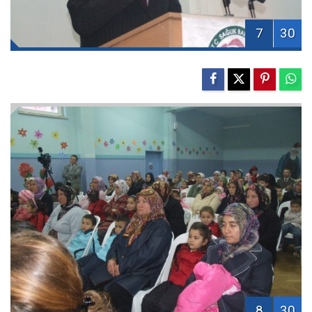
7
30
8
30