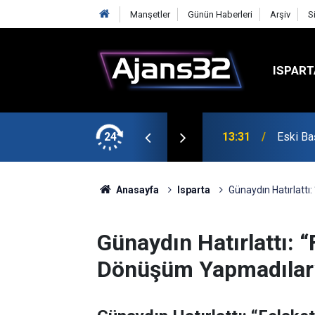
Manşetler
Günün Haberleri
Arşiv
S
ISPART
24
13:31
Eski Baş
Anasayfa
Isparta
Günaydın Hatırlatt
Günaydın Hatırlattı:
Dönüşüm Yapmadılar