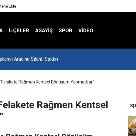
itene Ekle
A
İLÇELER
ASAYİŞ
SPOR
VIDEO
kanın Aracına Silahlı Saldırı
ı: “Felakete Rağmen Kentsel Dönüşüm Yapmadılar”
 “Felakete Rağmen Kentsel
Is
”