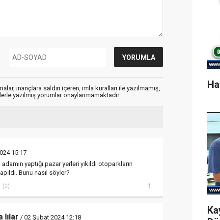
Ha
alar, inançlara saldırı içeren, imla kuralları ile yazılmamış,
flerle yazılmış yorumlar onaylanmamaktadır.
024 15:17
damın yaptığı pazar yerleri yıkıldı otoparkların
pıldı. Bunu nasıl söyler?
(0)
Ka
lılar
/ 02 Şubat 2024 12:18