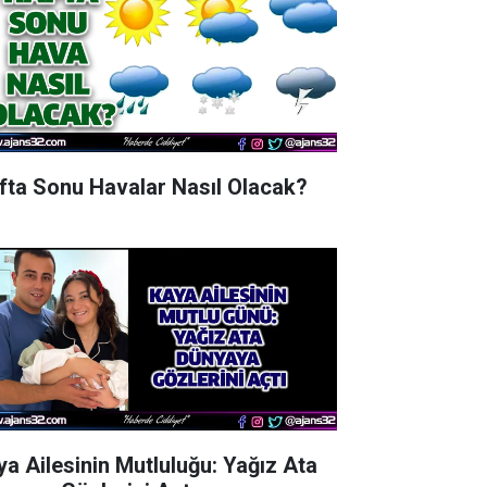
fta Sonu Havalar Nasıl Olacak?
ya Ailesinin Mutluluğu: Yağız Ata