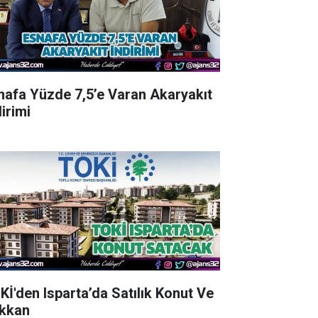
nafa Yüzde 7,5’e Varan Akaryakıt
irimi
Kİ'den Isparta’da Satılık Konut Ve
kkan