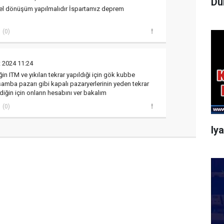
Dü
el dönüşüm yapılmalıdır İspartamız deprem
(0)
 2024 11:24
ğin ITM ve yıkılan tekrar yapıldıği için gök kubbe
şamba pazarı gibi kapalı pazaryerlerinin yeden tekrar
iğin için onların hesabını ver bakalım
(0)
Iy