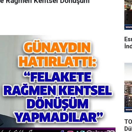
kete Rağmen Kentsel Dönüşüm
Es
İnd
TO
Dü