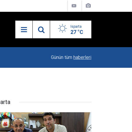
Isparta
27 °C
19:24
Isparta32spor Sezona Adana Demirspor Maçıyla
Günün tüm
haberleri
parta