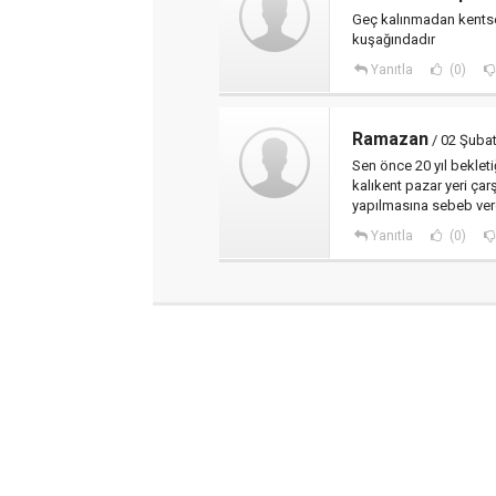
Geç kalınmadan kents
kuşağındadır
Yanıtla
(0)
Ramazan
/ 02 Şubat
Sen önce 20 yıl bekleti
kalıkent pazar yeri çar
yapılmasına sebeb verd
Yanıtla
(0)