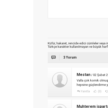
Küfür, hakaret, rencide edici cümleler veya im
Türkçe karakter kullanılmayan ve büyük har
3 Yorum
Mestan
/ 02 Şubat 2
Valla çok komik olmuş a
hepsine güçlendirme ya
Yanıtla
(0)
Muhterem isparta 