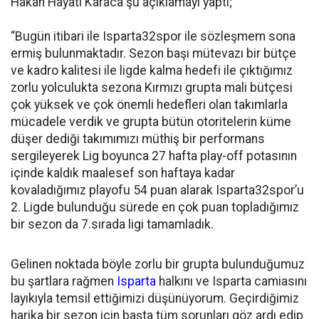
Hakan Hayati Karaca şu açıklamayı yaptı;
“Bugün itibari ile Isparta32spor ile sözleşmem sona
ermiş bulunmaktadır. Sezon başı mütevazı bir bütçe
ve kadro kalitesi ile ligde kalma hedefi ile çıktığımız
zorlu yolculukta sezona Kırmızı grupta mali bütçesi
çok yüksek ve çok önemli hedefleri olan takımlarla
mücadele verdik ve grupta bütün otoritelerin küme
düşer dediği takımımızı müthiş bir performans
sergileyerek Lig boyunca 27 hafta play-off potasının
içinde kaldık maalesef son haftaya kadar
kovaladığımız playofu 54 puan alarak Isparta32spor’u
2. Ligde bulunduğu sürede en çok puan topladığımız
bir sezon da 7.sırada ligi tamamladık.
Gelinen noktada böyle zorlu bir grupta bulunduğumuz
bu şartlara rağmen
Isparta
halkını ve Isparta camiasını
layıkıyla temsil ettiğimizi düşünüyorum. Geçirdiğimiz
harika bir sezon için başta tüm sorunları göz ardı edip