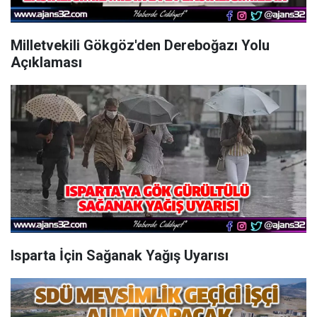
Milletvekili Gökgöz'den Dereboğazı Yolu
Açıklaması
Isparta İçin Sağanak Yağış Uyarısı