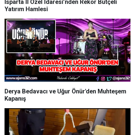
Isparta İl Özel İdaresi’nden Rekor Bütçeli
Yatırım Hamlesi
Derya Bedavacı ve Uğur Önür'den Muhteşem
Kapanış