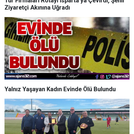
Tur Firmaları Rotayı Isparta’ya Çevirdi, Şehir
Ziyaretçi Akınına Uğradı
Yalnız Yaşayan Kadın Evinde Ölü Bulundu