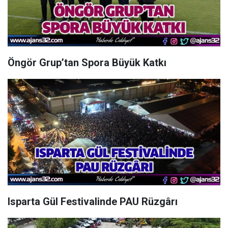
Öngör Grup’tan Spora Büyük Katkı
Isparta Gül Festivalinde PAU Rüzgârı