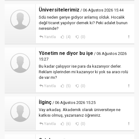
Üniversitelerimiz
/ 06 Ağustos 2026 15:44
Sdü neden geriye gidiyor anlamış olduk. Hocalık
değil ticaret yapılıyor demek ki? Peki adalet bunun
neresinde?
Yanıtla
(4)
(0)
Yönetim ne diyor bu işe
/ 06 Ağustos 2026
15:27
Bu kadar çalışıyor ise para da kazanıyor derler.
Reklam işlerinden mi kazanıyor ki yok sa aracı rolü
de var mı?
Yanıtla
(5)
(0)
İlginç
/ 06 Ağustos 2026 15:25
Vay arkadaş. Akademik olarak üniversiteye ne
katkısı olmuş, yazarsanız öğreniriz.
Yanıtla
(6)
(0)