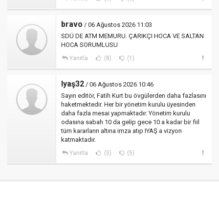
bravo
/ 06 Ağustos 2026 11:03
SDÜ DE ATM MEMURU. ÇARIKÇI HOCA VE SALTAN
HOCA SORUMLUSU
Yanıtla
(8)
(1)
Iyaş32
/ 06 Ağustos 2026 10:46
Sayın editör, Fatih Kurt bu övgülerden daha fazlasını
haketmektedir. Her bir yönetim kurulu üyesinden
daha fazla mesai yapmaktadır. Yönetim kurulu
odasına sabah 10 da gelip gece 10 a kadar bir fiil
tüm kararların altına imza atıp IYAŞ a vizyon
katmaktadır.
Yanıtla
(5)
(5)