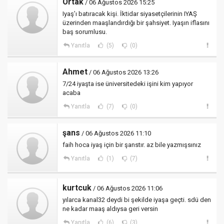
Ortak
/ 06 Ağustos 2026 15:25
Iyaş’ı batıracak kişi. İktidar siyasetçilerinin IYAŞ
üzerinden maaşlandırdığı bir şahsiyet. Iyaşın iflasını
baş sorumlusu.
Yanıtla
(5)
(0)
Ahmet
/ 06 Ağustos 2026 13:26
7/24 iyaşta ise üniversitedeki işini kim yapıyor
acaba
Yanıtla
(7)
(0)
şans
/ 06 Ağustos 2026 11:10
faih hoca iyaş için bir şanstır. az bile yazmışsınız
Yanıtla
(1)
(7)
kurtcuk
/ 06 Ağustos 2026 11:06
yılarca kanal32 deydi bi şekilde iyaşa geçti. sdü den
ne kadar maaş aldıysa geri versin
Yanıtla
(6)
(3)