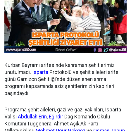
Kurban Bayramı arifesinde kahraman şehitlerimiz
unutulmadı.
Isparta
Protokolü ve şehit aileleri arife
günü Garnizon Şehitliği’nde düzenlenen anma
programı kapsamında aziz şehitlerimizin kabirleri
başındaydı.
Programa şehit aileleri, gazi ve gazi yakınları, Isparta
Valisi
Abdullah Erin
,
Eğirdir
Dağ Komando Okulu
Komutanı Tuğgeneral Ahmet Aşık,Ak Parti
Milletvekilleri
Mehmet Uğur Gökgöz
ve
Osman Zabun
,