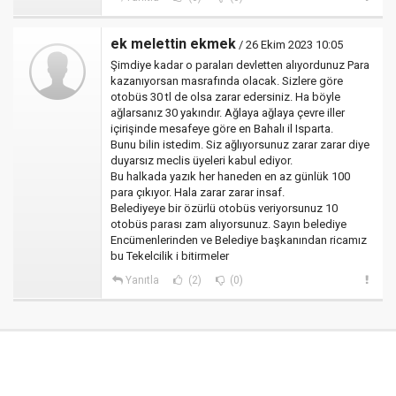
ek melettin ekmek
/ 26 Ekim 2023 10:05
Şimdiye kadar o paraları devletten alıyordunuz Para
kazanıyorsan masrafında olacak. Sizlere göre
otobüs 30 tl de olsa zarar edersiniz. Ha böyle
ağlarsanız 30 yakındır. Ağlaya ağlaya çevre iller
içirişinde mesafeye göre en Bahalı il Isparta.
Bunu bilin istedim. Siz ağlıyorsunuz zarar zarar diye
duyarsız meclis üyeleri kabul ediyor.
Bu halkada yazık her haneden en az günlük 100
para çıkıyor. Hala zarar zarar insaf.
Belediyeye bir özürlü otobüs veriyorsunuz 10
otobüs parası zam alıyorsunuz. Sayın belediye
Encümenlerinden ve Belediye başkanından ricamız
bu Tekelcilik i bitirmeler
Yanıtla
(2)
(0)