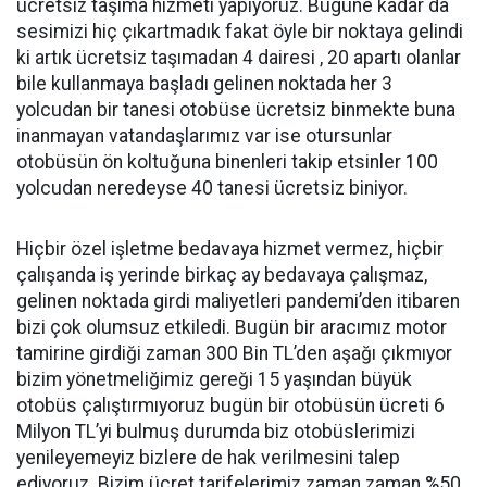
ücretsiz taşıma hizmeti yapıyoruz. Bugüne kadar da
sesimizi hiç çıkartmadık fakat öyle bir noktaya gelindi
ki artık ücretsiz taşımadan 4 dairesi , 20 apartı olanlar
bile kullanmaya başladı gelinen noktada her 3
yolcudan bir tanesi otobüse ücretsiz binmekte buna
inanmayan vatandaşlarımız var ise otursunlar
otobüsün ön koltuğuna binenleri takip etsinler 100
yolcudan neredeyse 40 tanesi ücretsiz biniyor.
Hiçbir özel işletme bedavaya hizmet vermez, hiçbir
çalışanda iş yerinde birkaç ay bedavaya çalışmaz,
gelinen noktada girdi maliyetleri pandemi’den itibaren
bizi çok olumsuz etkiledi. Bugün bir aracımız motor
tamirine girdiği zaman 300 Bin TL’den aşağı çıkmıyor
bizim yönetmeliğimiz gereği 15 yaşından büyük
otobüs çalıştırmıyoruz bugün bir otobüsün ücreti 6
Milyon TL’yi bulmuş durumda biz otobüslerimizi
yenileyemeyiz bizlere de hak verilmesini talep
ediyoruz. Bizim ücret tarifelerimiz zaman zaman %50 ,