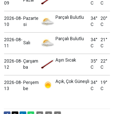
Pazar
09
C
C
Parçalı Bulutlu
2026-08-
Pazarte
34°
20°
10
si
C
C
Parçalı Bulutlu
2026-08-
34°
21°
Salı
11
C
C
Aşırı Sıcak
2026-08-
Çarşam
35°
22°
12
ba
C
C
Açık, Çok Güneşli
2026-08-
Perşem
34°
19°
13
be
C
C