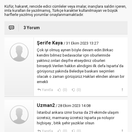
Küfür, hakaret, rencide edici cümleler veya imalar, inançlara saldırı içeren,
imla kuralları ile yazılmamış, Türkçe karakter kullanılmayan ve büyük
harflerle yazılmış yorumlar onaylanmamaktadır.
3 Yorum
Şerife Kaya
/ 31 Ekim 2023 13:27
Çok iyi olmuş aynen böyle devam edin.Birkac
kendini bilmez bedavacilar için oburlerinide
yaktınız.onlari deşifre etseydiniz oburleri
binseydi.Verilen hakkın alindigini ilk defa Isparta'da
görüyoruz.yakinda Belediye baskani seçimleri
olacak o zaman görüşürüz.Haklari elinden alınan bir
emekli
Yanıtla
(0)
(0)
Uzman2
/ 28 Ekim 2023 14:08
İstanbul ankara izmir bursa da 29 ekimde ulaşım
ücretsiz, marmaray ücretsiz Isparta ya noluyor
hiçbişey , bitik şehir yazıklar olsun
Yanıtla
(0)
(0)