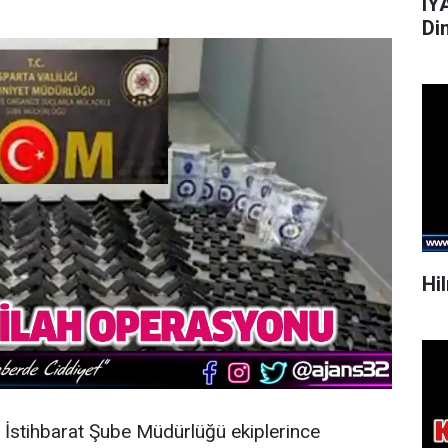
IY
Di
Hi
İstihbarat Şube Müdürlüğü ekiplerince