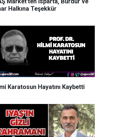
AŞ Market'ten Isparta, Burdur ve
nar Halkına Teşekkür
lmi Karatosun Hayatını Kaybetti