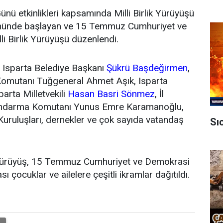
ünü etkinlikleri kapsamında Milli Birlik Yürüyüşü
 önünde başlayan ve 15 Temmuz Cumhuriyet ve
 Birlik Yürüyüşü düzenlendi.
, Isparta Belediye Başkanı
Şükrü Başdeğirmen
,
Komutanı Tuğgeneral Ahmet Aşık, Isparta
arta Milletvekili
Hasan Basri Sönmez
, İl
Jandarma Komutanı Yunus Emre Karamanoğlu,
m Kuruluşları, dernekler ve çok sayıda vatandaş
Sı
 yürüyüş, 15 Temmuz Cumhuriyet ve Demokrasi
çocuklar ve ailelere çeşitli ikramlar dağıtıldı.