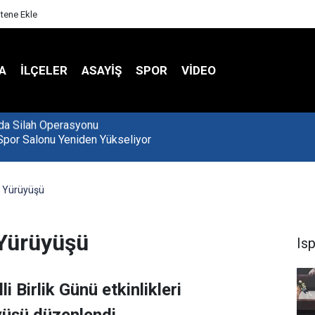
itene Ekle
A
İLÇELER
ASAYİŞ
SPOR
VIDEO
Spor Salonu Yeniden Yükseliyor
ik Yürüyüşü
k Yürüyüşü
Is
 Birlik Günü etkinlikleri