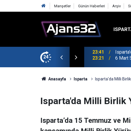
Manşetler
Günün Haberleri
Arşiv
S
ISPART
24
23:21
6 Mart 
Anasayfa
Isparta
Isparta'da Milli Birl
Isparta'da Milli Birli
Isparta’da 15 Temmuz ve Milli