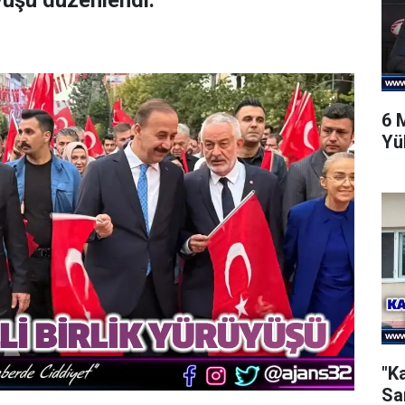
yüşü düzenlendi.
6 
Yü
"K
Sa