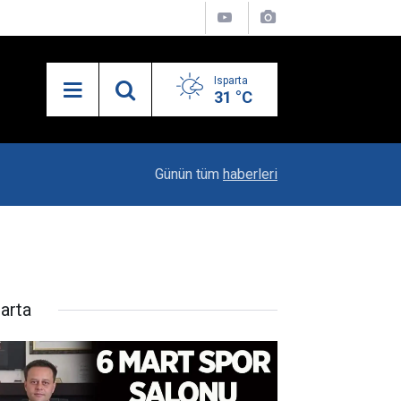
Isparta
31 °C
23:06
"Karacaören Özel Hükümleri Isparta Sanayisinin
Günün tüm
haberleri
parta