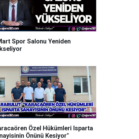
Mart Spor Salonu Yeniden
kseliyor
aracaören Özel Hükümleri Isparta
nayisinin Önünü Kesiyor"