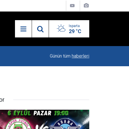
Isparta
29 °C
13:55
Isparta'nın Yatırım Dosyası Devletin Zirvesinde
Günün tüm
haberleri
or