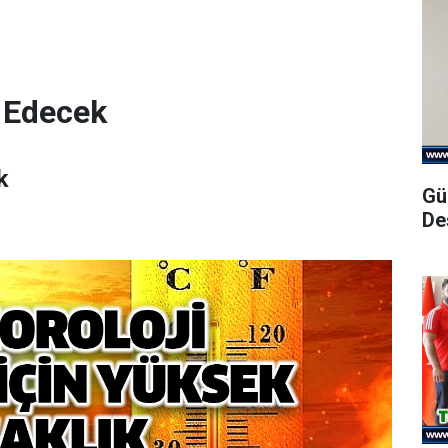
 Edecek
k
Gü
De