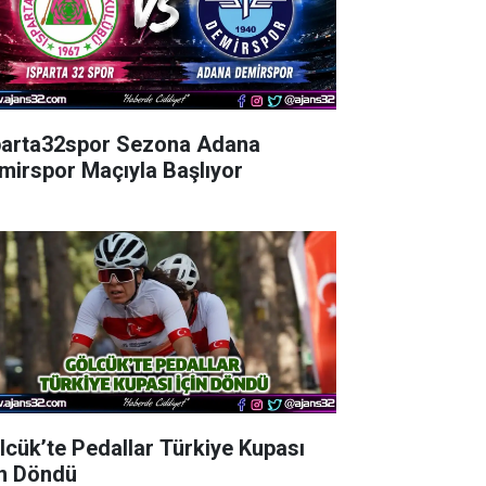
parta32spor Sezona Adana
mirspor Maçıyla Başlıyor
lcük’te Pedallar Türkiye Kupası
in Döndü