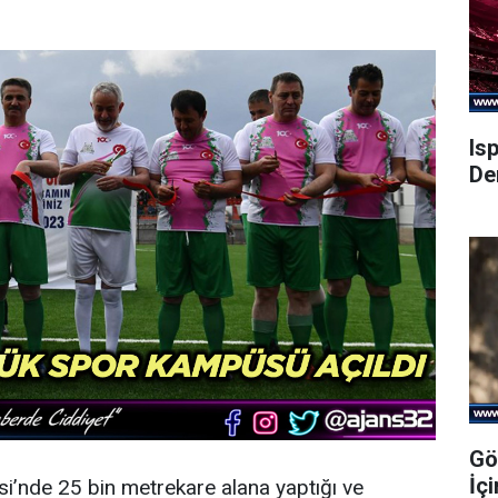
Is
De
Gö
İç
si’nde 25 bin metrekare alana yaptığı ve