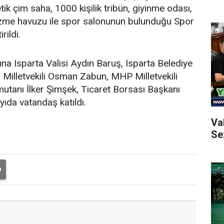
ik çim saha, 1000 kişilik tribün, giyinme odası,
yüzme havuzu ile spor salonunun bulunduğu Spor
rildi.
ına Isparta Valisi Aydın Baruş, Isparta Belediye
Milletvekili Osman Zabun, MHP Milletvekili
tanı İlker Şimşek, Ticaret Borsası Başkanı
yıda vatandaş katıldı.
Va
Se