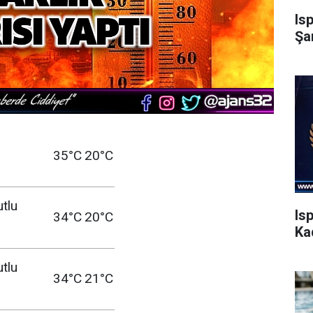
Is
Şa
35°C
20°C
utlu
Is
34°C
20°C
Ka
utlu
34°C
21°C