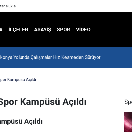
itene Ekle
A
İLÇELER
ASAYİŞ
SPOR
VIDEO
-konya Yolunda Çalışmalar Hız Kesmeden Sürüyor
Spor Kampüsü Açıldı
 Spor Kampüsü Açıldı
Sp
ampüsü Açıldı