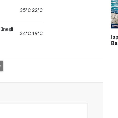
35°C
22°C
üneşli
34°C
19°C
Is
Ba